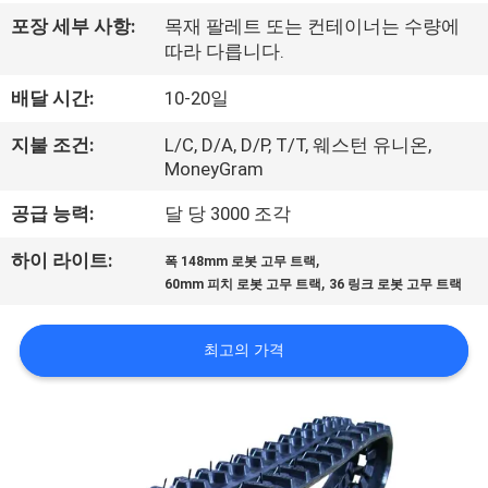
공
포장 세부 사항:
목재 팔레트 또는 컨테이너는 수량에
따라 다릅니다.
장
배달 시간:
10-20일
견
지불 조건:
L/C, D/A, D/P, T/T, 웨스턴 유니온,
학
MoneyGram
공급 능력:
달 당 3000 조각
품
,
하이 라이트:
폭 148mm 로봇 고무 트랙
질
,
60mm 피치 로봇 고무 트랙
36 링크 로봇 고무 트랙
관
최고의 가격
리
문