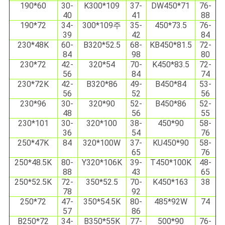
190*60
30-
K300*109
37-
DW450*71
76-
40
41
88
190*72
34-
300*109주
35-
450*73.5
76-
39
42
84
230*48K
60-
B320*52.5
68-
KB450*81.5
72-
84
98
80
230*72
42-
320*54
70-
K450*83.5
72-
56
84
74
230*72K
42-
B320*86
49-
B450*84
53-
56
52
56
230*96
30-
320*90
52-
B450*86
52-
48
56
55
230*101
30-
320*100
38-
450*90
58-
36
54
76
250*47K
84
320*100W
37-
KU450*90
58-
65
76
250*48.5K
80-
Y320*106K
39-
T450*100K
48-
88
43
65
250*52.5K
72-
350*52.5
70-
K450*163
38
78
92
250*72
47-
350*54.5K
80-
485*92W
74
57
86
B250*72
34-
B350*55K
77-
500*90
76-