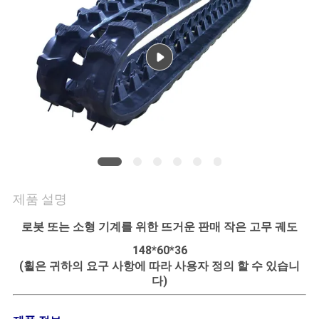
의
하
기
조
회
를
요
제품 설명
청
로봇 또는 소형 기계를 위한 뜨거운 판매 작은 고무 궤도
하
148*60*36
(휠은 귀하의 요구 사항에 따라 사용자 정의 할 수 있습니
다
다)