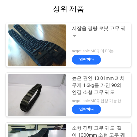
상위 제품
저잡음 경량 로봇 고무 궤
도
negotiable MOQ:이 PC는
연락하다
높은 견인 13.01mm 피치
무게 1.6kg를 가진 90의
연결 소형 고무 궤도
negotiable MOQ:협상 가능한
연락하다
소형 경량 고무 궤도, 길
이 1000mm 소형 고무 궤