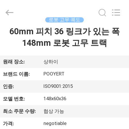
2018
-
2026
Shanghai
Puyi
로봇 고무 궤도
Industrial
Co.,
60mm 피치 36 링크가 있는 폭
집
Ltd..
All
Rights
148mm 로봇 고무 트랙
Reserved.
제
품
원래 장소:
상하이
POOYERT
브랜드 이름:
회
ISO9001:2015
인증:
사
148x60x36
모델 번호:
소
최소 주문 수량:
협상 가능
개
negotiable
가격: