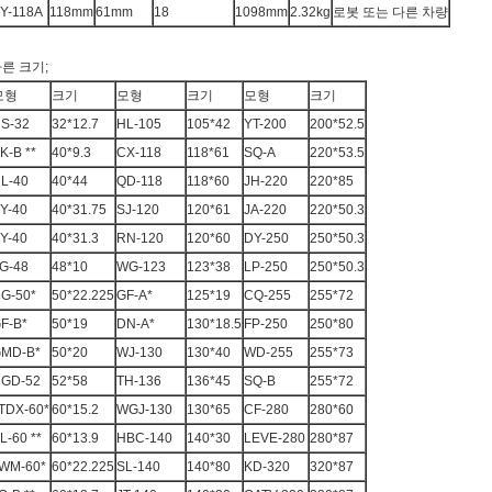
Y-118A
118mm
61mm
18
1098mm
2.32kg
로봇 또는 다른 차량
른 크기;
모형
크기
모형
크기
모형
크기
S-32
32*12.7
HL-105
105*42
YT-200
200*52.5
K-B **
40*9.3
CX-118
118*61
SQ-A
220*53.5
L-40
40*44
QD-118
118*60
JH-220
220*85
Y-40
40*31.75
SJ-120
120*61
JA-220
220*50.3
Y-40
40*31.3
RN-120
120*60
DY-250
250*50.3
G-48
48*10
WG-123
123*38
LP-250
250*50.3
G-50*
50*22.225
GF-A*
125*19
CQ-255
255*72
F-B*
50*19
DN-A*
130*18.5
FP-250
250*80
MD-B*
50*20
WJ-130
130*40
WD-255
255*73
GD-52
52*58
TH-136
136*45
SQ-B
255*72
TDX-60*
60*15.2
WGJ-130
130*65
CF-280
280*60
L-60 **
60*13.9
HBC-140
140*30
LEVE-280
280*87
WM-60*
60*22.225
SL-140
140*80
KD-320
320*87