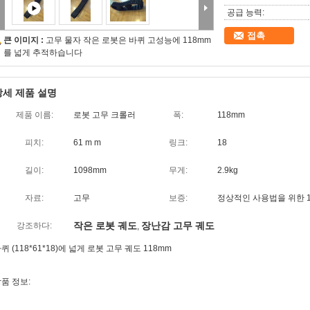
공급 능력:
접촉
큰 이미지 :
고무 물자 작은 로봇은 바퀴 고성능에 118mm
를 넓게 추적하습니다
상세 제품 설명
제품 이름:
로봇 고무 크롤러
폭:
118mm
피치:
61 m m
링크:
18
길이:
1098mm
무게:
2.9kg
자료:
고무
보증:
정상적인 사용법을 위한 1
작은 로봇 궤도
장난감 고무 궤도
강조하다:
,
퀴 (118*61*18)에 넓게 로봇 고무 궤도 118mm
품 정보: