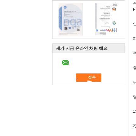
고
P
연
피
제가 지금 온라인 채팅 해요
폭
총
무
1
2