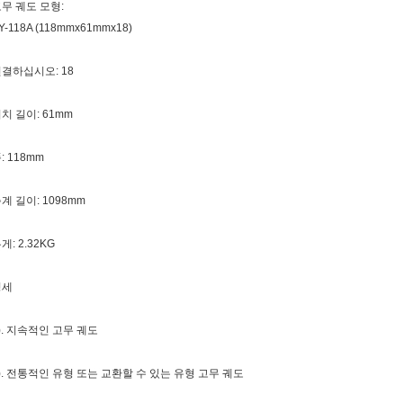
무 궤도 모형:
Y-118A (118mmx61mmx18)
결하십시오: 18
치 길이: 61mm
: 118mm
계 길이: 1098mm
게: 2.32KG
명세
). 지속적인 고무 궤도
). 전통적인 유형 또는 교환할 수 있는 유형 고무 궤도