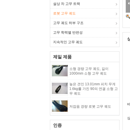
설상 차 고무 트랙
로봇 고무 궤도
고무 궤도 하부 구조
고무 학력별 반편성
지속적인 고무 궤도
제일 제품
소형 경량 고무 궤도, 길이
1000mm 소형 고무 궤도
높은 견인 13.01mm 피치 무게
1.6kg를 가진 90의 연결 소형 고
무 궤도
바
저잡음 경량 로봇 고무 궤도
상
인증