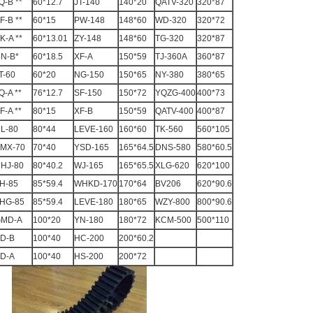
Q-B **
60*12.7
JT-140
140*20
QATV-320
320*87
F-B **
60*15
PW-148
148*60
WD-320
320*72
K-A **
60*13.01
ZY-148
148*60
TG-320
320*87
N-B*
60*18.5
XF-A
150*59
TJ-360A
360*87
T-60
60*20
NG-150
150*65
NY-380
380*65
Q-A **
76*12.7
SF-150
150*72
YQZG-400
400*73
F-A **
80*15
XF-B
150*59
QATV-400
400*87
L-80
80*44
LEVE-160
160*60
TK-560
560*105
MX-70
70*40
YSD-165
165*64.5
DNS-580
580*60.5
HJ-80
80*40.2
WJ-165
165*65.5
XLG-620
620*100
H-85
85*59.4
WHKD-170
170*64
BV206
620*90.6
HG-85
85*59.4
LEVE-180
180*65
WZY-800
800*90.6
MD-A
100*20
YN-180
180*72
KCM-500
500*110
D-B
100*40
HC-200
200*60.2
D-A
100*40
HS-200
200*72