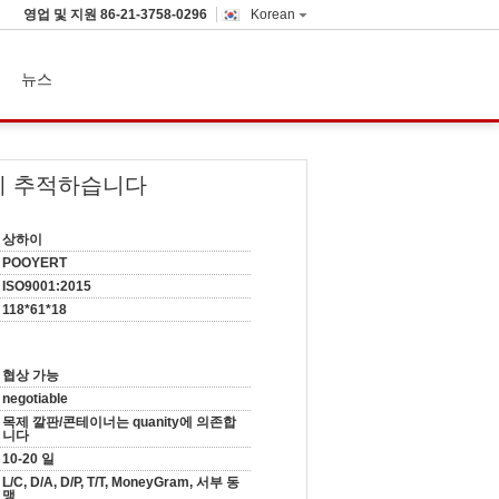
영업 및 지원
86-21-3758-0296
Korean
뉴스
넓게 추적하습니다
상하이
POOYERT
ISO9001:2015
118*61*18
협상 가능
negotiable
목제 깔판/콘테이너는 quanity에 의존합
니다
10-20 일
L/C, D/A, D/P, T/T, MoneyGram, 서부 동
맹