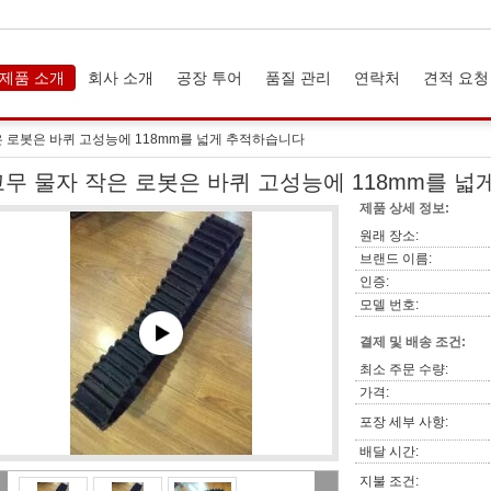
제품 소개
회사 소개
공장 투어
품질 관리
연락처
견적 요청
은 로봇은 바퀴 고성능에 118mm를 넓게 추적하습니다
고무 물자 작은 로봇은 바퀴 고성능에 118mm를 
제품 상세 정보:
원래 장소:
브랜드 이름:
인증:
모델 번호:
결제 및 배송 조건:
최소 주문 수량:
가격:
포장 세부 사항:
배달 시간:
지불 조건: