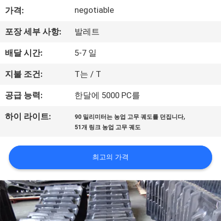
negotiable
가격:
공
장
포장 세부 사항:
발레트
견
배달 시간:
5-7 일
학
지불 조건:
T는 / T
공급 능력:
한달에 5000 PC를
품
,
하이 라이트:
90 밀리미터는 농업 고무 궤도를 던집니다
질
51개 링크 농업 고무 궤도
관
최고의 가격
리
문