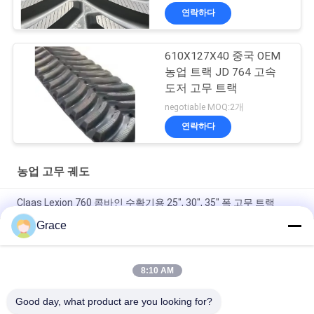
연락하다
610X127X40 중국 OEM
농업 트랙 JD 764 고속
도저 고무 트랙
negotiable MOQ:2개
연락하다
농업 고무 궤도
Claas Lexion 760 콤바인 수확기용 25", 30", 35" 폭 고무 트랙
Grace
케이스 STX 쿼드랙 농업용 고무 트랙 762x152.4x42 축적 흐름 결
합 뉴 홀랜드 CR CX 고무 트랙 762x152.4x44
8:10 AM
농업 트랙터 케이스 IH STX 쿼드랙 축적 흐름 조합 고무 트랙 너비
30 "36"
Good day, what product are you looking for?