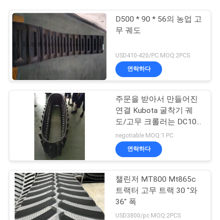
D500 * 90 * 56의 농업 고
무 궤도
USD410-420/PC MOQ:2PCS
연락하다
주문을 받아서 만들어진
연결 Kubota 굴착기 궤
도/고무 크롤러는 DC105
575*93*58를 추적하습
negotiable MOQ:1 PC
니다
연락하다
챌린저 MT800 Mt865c
트랙터 고무 트랙 30 "와
36" 폭
USD3800/pc MOQ:2PCS