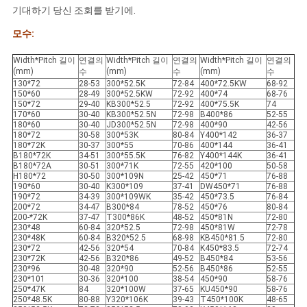
기대하기 당신 조회를 받기에.
모수:
Width*Pitch 길이
연결의
Width*Pitch 길이
연결의
Width*Pitch 길이
연결의
(mm)
(mm)
(mm)
수
수
수
130*72
28-53
300*52.5K
72-84
400*72.5KW
68-92
150*60
28-49
300*52.5KW
72-92
400*74
68-76
150*72
29-40
KB300*52.5
72-92
400*75.5K
74
170*60
30-40
KB300*52.5N
72-98
B400*86
52-55
180*60
30-40
JD300*52.5N
72-98
400*90
42-56
180*72
30-58
300*53K
80-84
Y400*142
36-37
180*72K
30-37
300*55
70-86
400*144
36-41
B180*72K
34-51
300*55.5K
76-82
Y400*144K
36-41
B180*72A
30-51
300*71K
72-55
420*100
50-58
H180*72
30-50
300*109N
25-42
450*71
76-88
190*60
30-40
K300*109
37-41
DW450*71
76-88
190*72
34-39
300*109WK
35-42
450*73.5
76-84
200*72
34-47
B300*84
78-52
450*76
80-84
200-*72K
37-47
T300*86K
48-52
450*81N
72-80
230*48
60-84
320*52.5
72-98
450*81W
72-78
230*48K
60-84
B320*52.5
68-98
KB450*81.5
72-80
230*72
42-56
320*54
70-84
K450*83.5
72-74
230*72K
42-56
B320*86
49-52
B450*84
53-56
230*96
30-48
320*90
52-56
B450*86
52-55
230*101
30-36
320*100
38-54
450*90
58-76
250*47K
84
320*100W
37-65
KU450*90
58-76
250*48.5K
80-88
Y320*106K
39-43
T450*100K
48-65