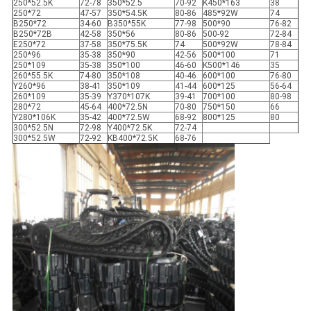
250*52.5K
72-78
350*52.5
70-92
K450*163
38
250*72
47-57
350*54.5K
80-86
485*92W
74
B250*72
34-60
B350*55K
77-98
500*90
76-82
B250*72B
42-58
350*56
80-86
500-92
72-84
E250*72
37-58
350*75.5K
74
500*92W
78-84
250*96
35-38
350*90
42-56
500*100
71
250*109
35-38
350*100
46-60
K500*146
35
260*55.5K
74-80
350*108
40-46
600*100
76-80
Y260*96
38-41
350*109
41-44
600*125
56-64
260*109
35-39
Y370*107K
39-41
700*100
80-98
280*72
45-64
400*72.5N
70-80
750*150
66
Y280*106K
35-42
400*72.5W
68-92
800*125
80
300*52.5N
72-98
Y400*72.5K
72-74
300*52.5W
72-92
KB400*72.5K
68-76