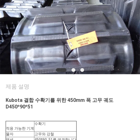
의
하
기
조
회
를
요
제품 설명
청
Kubota 결합 수확기를 위한 450mm 폭 고무 궤도
D450*90*51
하
다
수확기
적용 가능한 기계
물자
고무와 강철
명세
450*90; 51를 연결합니다