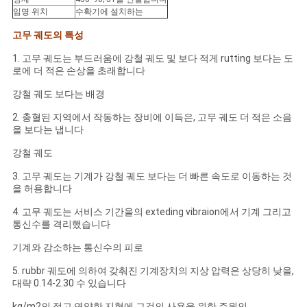
NEWS
임명 위치
수확기에 설치하는
고무 궤도의 특성
사
1. 고무 궤도는 부드러움에 강철 궤도 및 보다 적게 rutting 보다는 도
로에 더 적은 손상을 초래합니다
이
강철 궤도 보다는 배경
트
2. 충혈된 지역에서 작동하는 장비에 이득은, 고무 궤도 더 적은 소음
맵
을 보다는 냅니다
강철 궤도
PRIVACY
3. 고무 궤도는 기계가 강철 궤도 보다는 더 빠른 속도로 이동하는 것
을 허용합니다
POLICY
4. 고무 궤도는 서비스 기간을의 exteding vibraion에서 기계 그리고
통신수를 격리했습니다
기계와 감소하는 통신수의 피로
5. rubbr 궤도에 의하여 갖춰진 기계장치의 지상 압력은 상당히 낮을,
대략 0.14-2.30 수 있습니다
kg/m2의 젖고 연약한 지형에 그것의 사용을 위한 주원인.