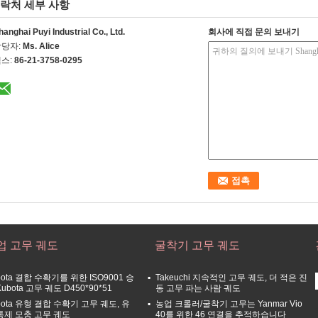
락처 세부 사항
hanghai Puyi Industrial Co., Ltd.
회사에 직접 문의 보내기
담당자:
Ms. Alice
스:
86-21-3758-0295
업 고무 궤도
굴착기 고무 궤도
bota 결합 수확기를 위한 ISO9001 승
Takeuchi 지속적인 고무 궤도, 더 적은 진
Kubota 고무 궤도 D450*90*51
동 고무 파는 사람 궤도
bota 유형 결합 수확기 고무 궤도, 유
농업 크롤러/굴착기 고무는 Yanmar Vio
통제 모충 고무 궤도
40를 위한 46 연결을 추적하습니다