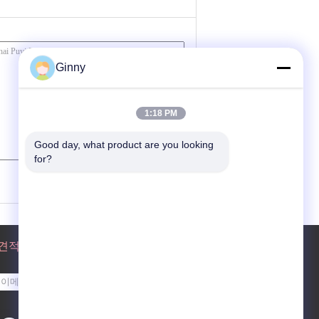
Ginny
1:18 PM
Good day, what product are you looking 
for?
(
0
/ 3000)
견적 요청
보내십시오
sgs