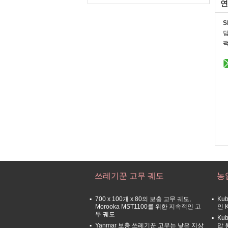
연
S
팩
쓰레기꾼 고무 궤도
농
700 x 100개 x 80의 보충 고무 궤도,
Ku
Morooka MST1100를 위한 지속적인 고
인 
무 궤도
Ku
Yanmar 보충 쓰레기꾼 고무는 낮은 지상
압 