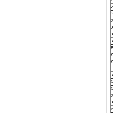
E
2
Y
3
3
3
3
E
K
K
J
3
3
3
3
3
B