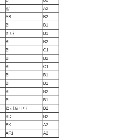
BI
B2
알
A2
AB
B2
BI
B1
이다
B1
BI
B2
BI
C1
BI
B2
BI
C1
BI
B1
BI
B1
BI
B2
BI
B1
캘리포니아
B2
BD
B2
BK
A2
AF1
A2