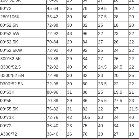
280*52.5K
70-88
29
84
27
26
22
80*72
45-64
25
78
29.5
26
22
280*106K
35-42
30
80
27.5
28
20
00*52.5N
72-98
30
82
25
18
20
00*52.5W
72-92
43
96
22
23
22
00*52.5K
70-84
29
84
27
26
22
00*52.5KW
72-92
40
92
25
24
22
300*52.5K
70-88
29
84
27
26
22
B300*52.5
72-92
40
90
24.5
24.5
22
B300*52.5N
72-98
30
82
23
20
25
D300*52.5N
72-98
30
80
23.5
22
22
00*53K
80-96
31
88
25
19.5
21
00*55
70-88
29
86
25.5
27.5
23
00*55.5K
76-82
31
82
22
27
21.5
00*71K
72-76
42
106
23
24
40
00*72
36-40
23
75
40
34
18
A300*72
36-46
26
76
29
27
19