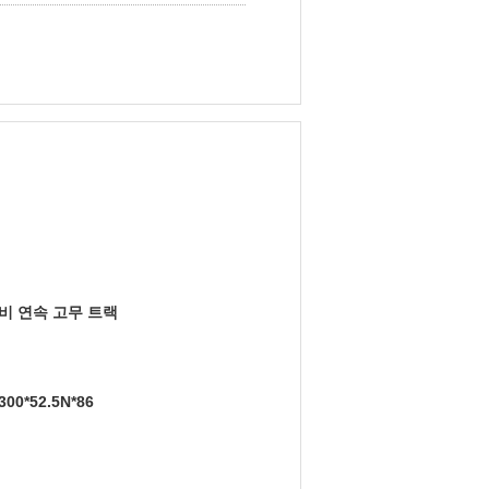
비 연속 고무 트랙
0*52.5N*86