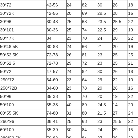
30*72
42-56
24
82
30
26
18
30*72K
42-56
20
69
29.5
28
16
30*96
30-48
25
68
23.5
25.5
22
30*101
30-36
25
74
22.5
29
19
50*47K
84
23
70
24
20
22
50*48.5K
80-88
24
66
21
20
19
50*52.5K
72-78
26
81
23
25
25
50*52.5
72-78
29
72
23
25
21
50*72
47-57
24
82
30
26
18
250*72
34-60
23
64
29
22
10
250*72B
34-60
23
78
29
26
16
50*96
35-38
25
70
20
19
22
50*109
35-38
40
89
24.5
14
20
60*55.5K
74-80
31
80
21.5
27
24
260*96
38-41
25
68
23
25.5
22
60*109
35-39
30
84
24
29
15