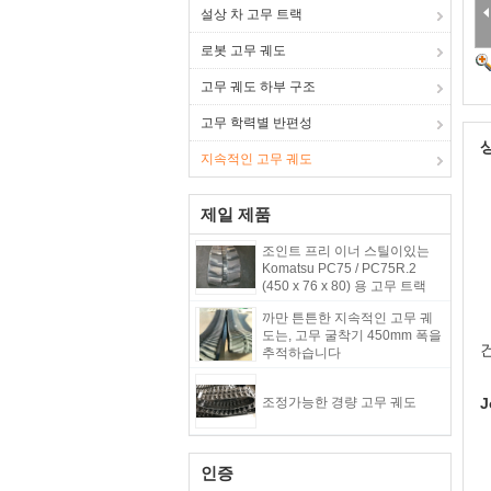
설상 차 고무 트랙
로봇 고무 궤도
고무 궤도 하부 구조
고무 학력별 반편성
지속적인 고무 궤도
제일 제품
조인트 프리 이너 스틸이있는
Komatsu PC75 / PC75R.2
(450 x 76 x 80) 용 고무 트랙
까만 튼튼한 지속적인 고무 궤
도는, 고무 굴착기 450mm 폭을
추적하습니다
조정가능한 경량 고무 궤도
J
인증