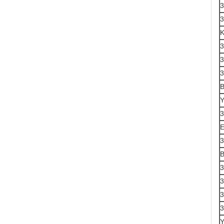
3
K
3
3
B
Y
3
E
3
B
3
3
3
3
Y