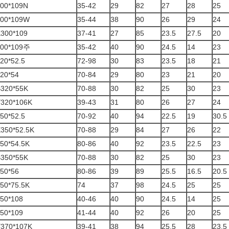
00*109N
35-42
29
82
27
28
25
300*109W
35-44
38
90
26
29
24
300*109
37-41
27
85
23.5
27.5
20
300*109주
35-42
40
90
24.5
14
23
20*52.5
72-98
30
83
23.5
18
21
20*54
70-84
29
80
23
21
20
320*55K
70-88
30
82
25
30
23
320*106K
39-43
31
80
26
27
24
50*52.5
70-92
40
94
22.5
19
30.5
350*52.5K
70-88
29
84
27
26
22
50*54.5K
80-86
40
92
23.5
22.5
23
350*55K
70-88
30
82
25
30
23
50*56
80-86
39
89
25.5
16.5
20.5
50*75.5K
74
37
98
24.5
25
25
50*108
40-46
40
90
24.5
14
25
50*109
41-44
40
92
26
20
25
370*107K
39-41
38
94
25.5
28
23.5