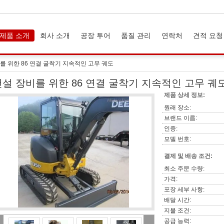
제품 소개
회사 소개
공장 투어
품질 관리
연락처
견적 요청
를 위한 86 연결 굴착기 지속적인 고무 궤도
건설 장비를 위한 86 연결 굴착기 지속적인 고무 궤
제품 상세 정보:
원래 장소:
브랜드 이름:
인증:
모델 번호:
결제 및 배송 조건:
최소 주문 수량:
가격:
포장 세부 사항:
배달 시간:
지불 조건:
공급 능력: