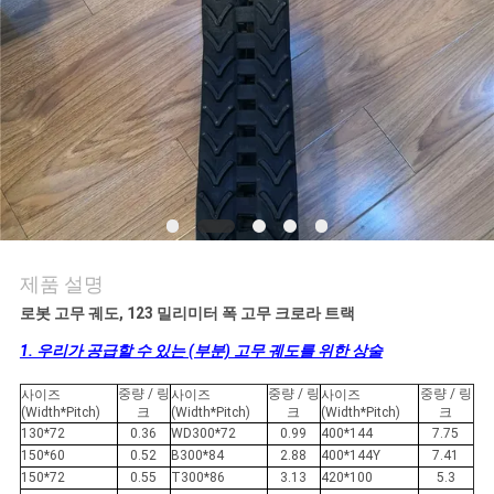
의
하
기
조
회
를
제품 설명
요
로봇 고무 궤도, 123 밀리미터 폭 고무 크로라 트랙
청
1. 우리가 공급할 수 있는 (부분) 고무 궤도를 위한 상술
하
중량 / 링
중량 / 링
중량 / 링
사이즈
사이즈
사이즈
(Width*Pitch)
크
(Width*Pitch)
크
(Width*Pitch)
크
다
130*72
0.36
WD300*72
0.99
400*144
7.75
150*60
0.52
B300*84
2.88
400*144Y
7.41
150*72
0.55
T300*86
3.13
420*100
5.3