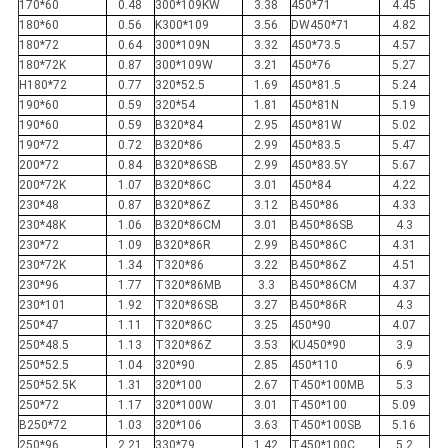
NEWS
170*60
0.48
300*109KW
3.38
450*71
4.45
180*60
0.56
K300*109
3.56
DW450*71
4.82
180*72
0.64
300*109N
3.32
450*73.5
4.57
180*72K
0.87
300*109W
3.21
450*76
5.27
사
H180*72
0.77
320*52.5
1.69
450*81.5
5.24
190*60
0.59
320*54
1.81
450*81N
5.19
이
190*60
0.59
B320*84
2.95
450*81W
5.02
190*72
0.72
B320*86
2.99
450*83.5
5.47
트
200*72
0.84
B320*86SB
2.99
450*83.5Y
5.67
200*72K
1.07
B320*86C
3.01
450*84
4.22
맵
230*48
0.87
B320*86Z
3.12
B450*86
4.33
230*48K
1.06
B320*86CM
3.01
B450*86SB
4.3
230*72
1.09
B320*86R
2.99
B450*86C
4.31
PRIVACY
230*72K
1.34
T320*86
3.22
B450*86Z
4.51
230*96
1.77
T320*86MB
3.3
B450*86CM
4.37
POLICY
230*101
1.92
T320*86SB
3.27
B450*86R
4.3
250*47
1.11
T320*86C
3.25
450*90
4.07
250*48.5
1.13
T320*86Z
3.53
KU450*90
3.9
250*52.5
1.04
320*90
2.85
450*110
6.9
250*52.5K
1.31
320*100
2.67
T450*100MB
5.3
250*72
1.17
320*100W
3.01
T450*100
5.09
B250*72
1.03
320*106
3.63
T450*100SB
5.16
250*96
2.21
330*79
1.42
T450*100C
5.2