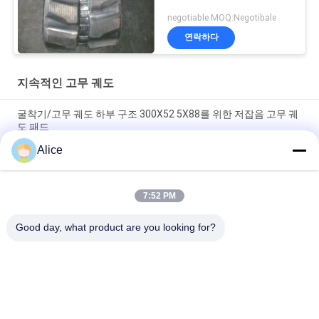
negotiable MOQ:Negotibale
연락하다
지속적인 고무 궤도
굴착기/고무 궤도 하부 구조 300X52 5X88를 위한 저잡음 고무 궤
도 패드
Alice
가드닝 기계 또는 잔디 깎는 기계용 40mm 높이 패턴의 고무 트랙
H280X72X47
7:52 PM
300×52.5K×76 건설장비를 위한 고무 궤도 하부 구조/경량 고무 궤
도
Good day, what product are you looking for?
모든
굴착기 고무 궤도
농업 고무 궤도