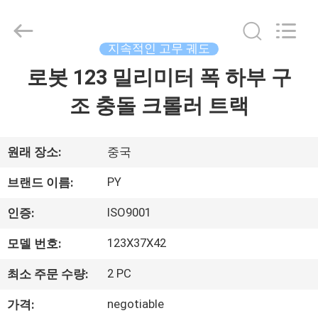
2018
-
2026
Shanghai
Puyi
지속적인 고무 궤도
Industrial
Co.,
로봇 123 밀리미터 폭 하부 구
집
Ltd..
All
Rights
조 충돌 크롤러 트랙
Reserved.
제
품
원래 장소:
중국
PY
브랜드 이름:
회
ISO9001
인증:
사
123X37X42
모델 번호:
소
2 PC
최소 주문 수량:
개
negotiable
가격: