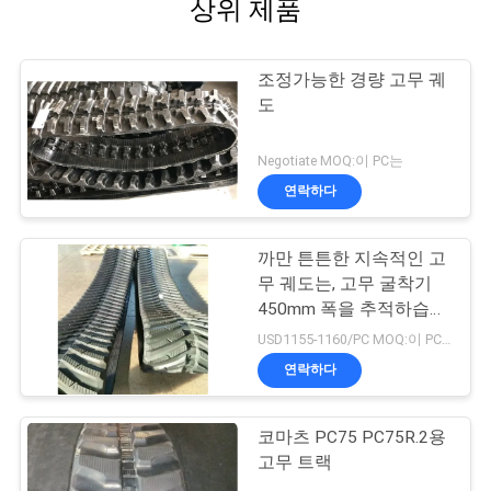
상위 제품
조정가능한 경량 고무 궤
도
Negotiate MOQ:이 PC는
연락하다
까만 튼튼한 지속적인 고
무 궤도는, 고무 굴착기
450mm 폭을 추적하습니
다
USD1155-1160/PC MOQ:이 PC는
연락하다
코마츠 PC75 PC75R.2용
고무 트랙