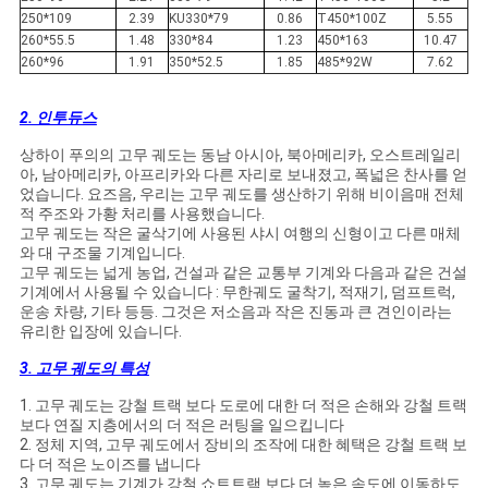
250*109
2.39
KU330*79
0.86
T450*100Z
5.55
260*55.5
1.48
330*84
1.23
450*163
10.47
260*96
1.91
350*52.5
1.85
485*92W
7.62
2. 인투듀스
상하이 푸의의 고무 궤도는 동남 아시아, 북아메리카, 오스트레일리
아, 남아메리카, 아프리카와 다른 자리로 보내졌고, 폭넓은 찬사를 얻
었습니다. 요즈음, 우리는 고무 궤도를 생산하기 위해 비이음매 전체
적 주조와 가황 처리를 사용했습니다.
고무 궤도는 작은 굴삭기에 사용된 샤시 여행의 신형이고 다른 매체
와 대 구조물 기계입니다.
고무 궤도는 넓게 농업, 건설과 같은 교통부 기계와 다음과 같은 건설
기계에서 사용될 수 있습니다 : 무한궤도 굴착기, 적재기, 덤프트럭,
운송 차량, 기타 등등. 그것은 저소음과 작은 진동과 큰 견인이라는
유리한 입장에 있습니다.
3. 고무 궤도의 특성
1. 고무 궤도는 강철 트랙 보다 도로에 대한 더 적은 손해와 강철 트랙
보다 연질 지층에서의 더 적은 러팅을 일으킵니다
2. 정체 지역, 고무 궤도에서 장비의 조작에 대한 혜택은 강철 트랙 보
다 더 적은 노이즈를 냅니다
3. 고무 궤도는 기계가 강철 쇼트트랙 보다 더 높은 속도에 이동하도