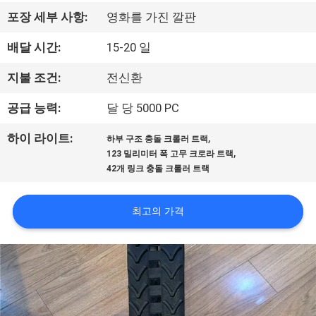
공
포장 세부 사항:
영화를 가진 깔판
장
배달 시간:
15-20 일
견
지불 조건:
전신환
학
공급 능력:
달 당 5000 PC
,
하이 라이트:
하부 구조 충돌 크롤러 트랙
품
,
123 밀리미터 폭 고무 크로라 트랙
42개 링크 충돌 크롤러 트랙
질
관
최고의 가격
리
문