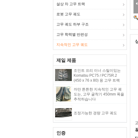
설상 차 고무 트랙
로봇 고무 궤도
고무 궤도 하부 구조
고무 학력별 반편성
지속적인 고무 궤도
제일 제품
조인트 프리 이너 스틸이있는
Komatsu PC75 / PC75R.2
(450 x 76 x 80) 용 고무 트랙
까만 튼튼한 지속적인 고무 궤
도는, 고무 굴착기 450mm 폭을
추적하습니다
조정가능한 경량 고무 궤도
고
폭
인증