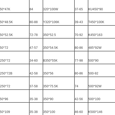
50*47K
84
320*100W
37-65
KU450*90
50*48.5K
80-88
Y320*106K
39-43
T450*100K
50*52.5K
72-78
350*52.5
70-92
K450*163
50*72
47-57
350*54.5K
80-86
485*92W
250*72
34-60
B350*55K
77-98
500*90
250*72B
42-58
350*56
80-86
500-92
250*72
37-58
350*75.5K
74
500*92W
50*96
35-38
350*90
42-56
500*100
50*109
35-38
350*100
46-60
K500*146