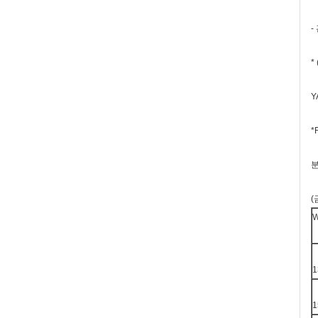
-
*
Y
*
분
(
W
1
1