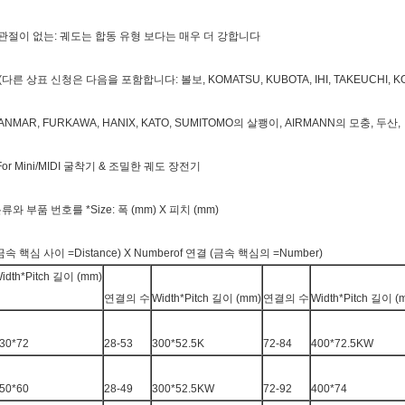
 관절이 없는: 궤도는 합동 유형 보다는 매우 더 강합니다
 (다른 상표 신청은 다음을 포함합니다: 볼보, KOMATSU, KUBOTA, IHI, TAKEUCHI, K
ANMAR, FURKAWA, HANIX, KATO, SUMITOMO의 살쾡이, AIRMANN의 모충, 두산,
For Mini/MIDI 굴착기 & 조밀한 궤도 장전기
류와 부품 번호를 *Size: 폭 (mm) X 피치 (mm)
금속 핵심 사이 =Distance) X Numberof 연결 (금속 핵심의 =Number)
idth*Pitch 길이 (mm)
연결의 수
Width*Pitch 길이 (mm)
연결의 수
Width*Pitch 길이 (
30*72
28-53
300*52.5K
72-84
400*72.5KW
50*60
28-49
300*52.5KW
72-92
400*74