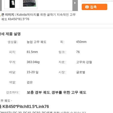
접촉
큰 이미지 :
Kubota/히타치를 위한 굴착기 지속적인 고무
궤도 Kb450*81.5*76
상세 제품 설명
생성물:
농업 고무 궤도
폭:
450mm
피치:
81.5mm
링크:
76
무게:
383.04kg
자료:
고무와 강철
배달:
15-20 일
시장:
글로벌
색깔:
검은
보충 갱부 궤도
갱부를 위한 고무 궤도
강조하다:
,
무 궤도 -
 KB450*Pitch81.5*Link76