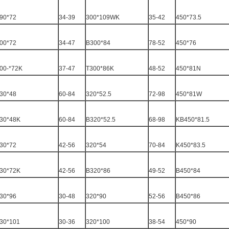
90*72
34-39
300*109WK
35-42
450*73.5
00*72
34-47
B300*84
78-52
450*76
00-*72K
37-47
T300*86K
48-52
450*81N
30*48
60-84
320*52.5
72-98
450*81W
30*48K
60-84
B320*52.5
68-98
KB450*81.5
30*72
42-56
320*54
70-84
K450*83.5
30*72K
42-56
B320*86
49-52
B450*84
30*96
30-48
320*90
52-56
B450*86
30*101
30-36
320*100
38-54
450*90