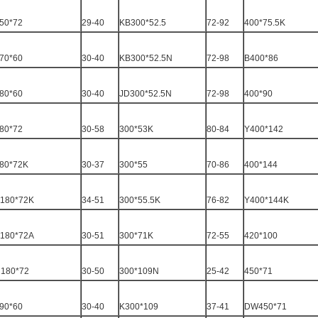
50*72
29-40
KB300*52.5
72-92
400*75.5K
70*60
30-40
KB300*52.5N
72-98
B400*86
80*60
30-40
JD300*52.5N
72-98
400*90
80*72
30-58
300*53K
80-84
Y400*142
80*72K
30-37
300*55
70-86
400*144
180*72K
34-51
300*55.5K
76-82
Y400*144K
180*72A
30-51
300*71K
72-55
420*100
180*72
30-50
300*109N
25-42
450*71
90*60
30-40
K300*109
37-41
DW450*71