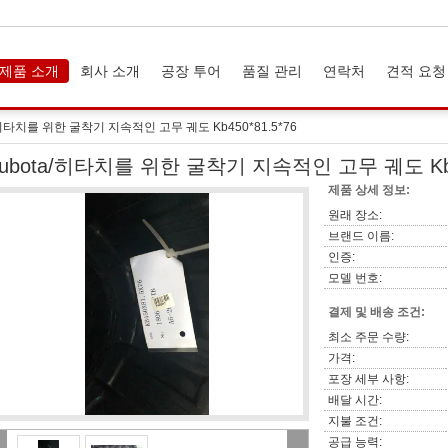
제품 소개
회사 소개
공장 투어
품질 관리
연락처
견적 요청
/히타치를 위한 굴착기 지속적인 고무 궤도 Kb450*81.5*76
ubota/히타치를 위한 굴착기 지속적인 고무 궤도 Kb45
제품 상세 정보:
원래 장소:
브랜드 이름:
인증:
모델 번호:
결제 및 배송 조건:
최소 주문 수량:
가격:
포장 세부 사항:
배달 시간:
지불 조건:
공급 능력: