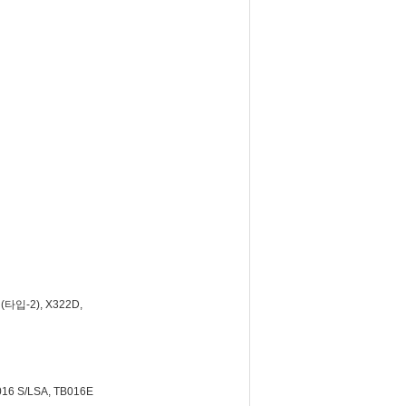
타입-2), X322D,
6 S/LSA, TB016E