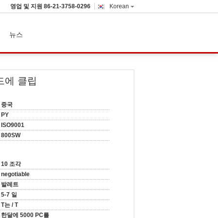
영업 및 지원
86-21-3758-0296
Korean
뉴스
드에 클립
중국
PY
ISO9001
800SW
10 조각
negotiable
발레트
5-7 일
T는 / T
한달에 5000 PC를