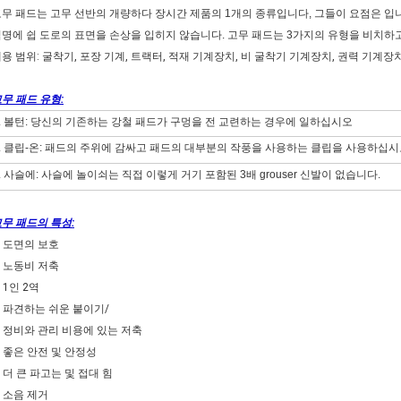
무 패드는 고무 선반의 개량하다 장시간 제품의 1개의 종류입니다, 그들이 요점은 입
명에 쉽 도로의 표면을 손상을 입히지 않습니다. 고무 패드는 3가지의 유형을 비치하고 
용 범위: 굴착기, 포장 기계, 트랙터, 적재 기계장치, 비 굴착기 기계장치, 권력 기계장치, 
무 패드 유형:
1. 볼턴: 당신의 기존하는 강철 패드가 구멍을 전 교련하는 경우에 일하십시오
2. 클립-온: 패드의 주위에 감싸고 패드의 대부분의 작풍을 사용하는 클립을 사용하십시
. 사슬에: 사슬에 놀이쇠는 직접 이렇게 거기 포함된 3배 grouser 신발이 없습니다.
무 패드의 특성:
.
도면의 보호
.
노동비 저축
.
1인 2역
.
파견하는 쉬운 붙이기/
.
정비와 관리 비용에 있는 저축
.
좋은 안전 및 안정성
.
더 큰 파고는 및 접대 힘
.
소음 제거