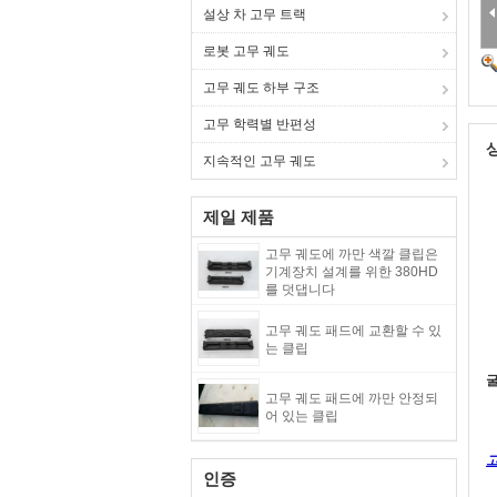
설상 차 고무 트랙
로봇 고무 궤도
고무 궤도 하부 구조
고무 학력별 반편성
지속적인 고무 궤도
제일 제품
고무 궤도에 까만 색깔 클립은
기계장치 설계를 위한 380HD
를 덧댑니다
고무 궤도 패드에 교환할 수 있
는 클립
굴
고무 궤도 패드에 까만 안정되
어 있는 클립
인증