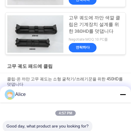
고무 궤도에 까만 색깔 클
립은 기계장치 설계를 위
한 380HD를 덧댑니다
Negotiate MOQ:10 PC를
연락하다
고무 궤도 패드에 클립
클립-온 까만 고무 궤도는 소형 굴착기/쓰레기꾼을 위한 450HD를
덧댑니다
Alice
굴삭기 450HD를 위한 고무 궤도 패드 위의 450 밀리미터 길이 클
립
4:57 PM
고무 궤도에 고무와 강철 클립은 굴착기 기계장치를 위한 175-
600HD를 덧댑니다
Good day, what product are you looking for?