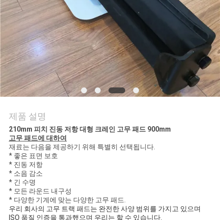
의
하
기
조
회
를
제품 설명
요
210mm 피치 진동 저항 대형 크레인 고무 패드 900mm
고무 패드에 대하여
재료는 다음을 제공하기 위해 특별히 선택됩니다.
청
* 좋은 표면 보호
* 진동 저항
하
* 소음 감소
* 긴 수명
다
* 모든 라운드 내구성
* 다양한 기계에 맞는 다양한 고무 패드.
우리 회사의 고무 트랙 패드는 완전한 사양 범위를 가지고 있으며 
ISO 품질 인증을 통과했으며 우리는 할 수 있습니다.