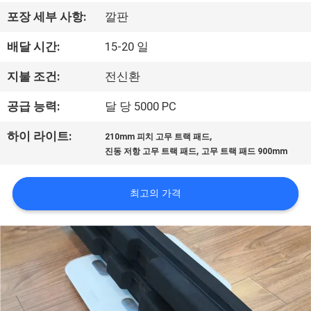
공
포장 세부 사항:
깔판
장
배달 시간:
15-20 일
견
지불 조건:
전신환
학
공급 능력:
달 당 5000 PC
,
하이 라이트:
210mm 피치 고무 트랙 패드
품
,
진동 저항 고무 트랙 패드
고무 트랙 패드 900mm
질
최고의 가격
관
리
문