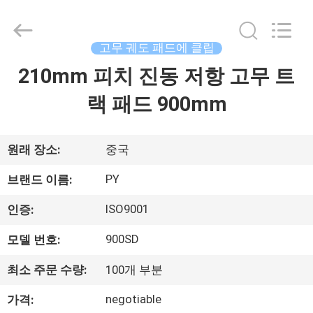
2018
-
2026
Shanghai
Puyi
고무 궤도 패드에 클립
Industrial
Co.,
210mm 피치 진동 저항 고무 트
집
Ltd..
All
Rights
랙 패드 900mm
Reserved.
제
품
원래 장소:
중국
PY
브랜드 이름:
회
ISO9001
인증:
사
900SD
모델 번호:
소
최소 주문 수량:
100개 부분
개
negotiable
가격: