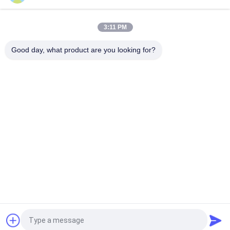
낮은 지상 압력을 가진 255mm 넓은 고무 학력별 반편성 600kg 선
적
3:11 PM
320mm 폭 타이어 교체 Snowmobile 트랙 시스템 3t 선적
Good day, what product are you looking for?
모든
굴착기 고무 궤도
농업 고무 궤도
궤도 장전기 고무 궤
쓰레기꾼 고무 궤도
도
고무 궤도 패드에 놀
굴착기 고무 패드
이쇠
고무 궤도 패드에 클
포장 기계 고무 궤도
립
견적 요청