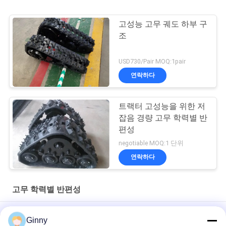
고성능 고무 궤도 하부 구
조
USD730/Pair MOQ:1pair
연락하다
트랙터 고성능을 위한 저
잡음 경량 고무 학력별 반
편성
negotiable MOQ:1 단위
연락하다
고무 학력별 반편성
1000KG 부하와 주문 제작된 농업 고무 궤도 시스템
Ginny