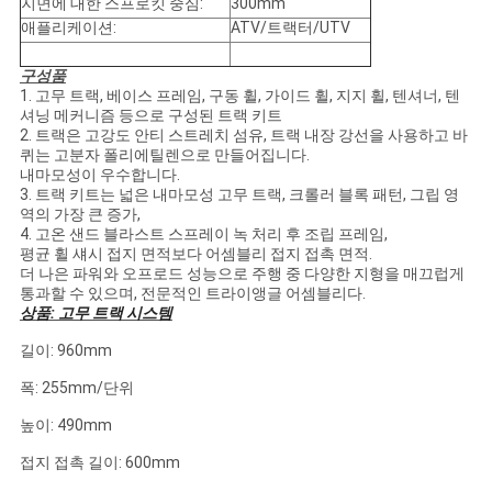
NEWS
지면에 대한 스프로킷 중심:
300mm
애플리케이션:
ATV/트랙터/UTV
사
구성품
1. 고무 트랙, 베이스 프레임, 구동 휠, 가이드 휠, 지지 휠, 텐셔너, 텐
셔닝 메커니즘 등으로 구성된 트랙 키트
이
2. 트랙은 고강도 안티 스트레치 섬유, 트랙 내장 강선을 사용하고 바
퀴는 고분자 폴리에틸렌으로 만들어집니다.
트
내마모성이 우수합니다.
3. 트랙 키트는 넓은 내마모성 고무 트랙, 크롤러 블록 패턴, 그립 영
맵
역의 가장 큰 증가,
4. 고온 샌드 블라스트 스프레이 녹 처리 후 조립 프레임,
평균 휠 섀시 접지 면적보다 어셈블리 접지 접촉 면적.
더 나은 파워와 오프로드 성능으로 주행 중 다양한 지형을 매끄럽게
PRIVACY
통과할 수 있으며, 전문적인 트라이앵글 어셈블리다.
상품: 고무 트랙 시스템
POLICY
길이: 960mm
폭: 255mm/단위
높이: 490mm
접지 접촉 길이: 600mm