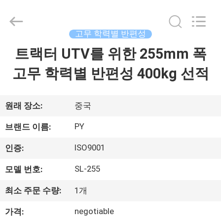
2018
-
2026
Shanghai
Puyi
고무 학력별 반편성
Industrial
Co.,
트랙터 UTV를 위한 255mm 폭
집
Ltd..
All
Rights
고무 학력별 반편성 400kg 선적
Reserved.
제
품
원래 장소:
중국
PY
브랜드 이름:
회
ISO9001
인증:
사
SL-255
모델 번호:
소
최소 주문 수량:
1개
개
negotiable
가격: