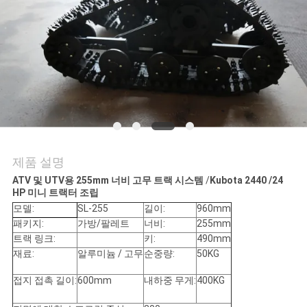
의
하
기
조
회
를
제품 설명
요
ATV 및 UTV용 255mm 너비 고무 트랙 시스템
/
Kubota 2440 /24
HP 미니 트랙터 조립
청
모델:
SL-255
길이:
960mm
패키지:
가방/팔레트
너비:
255mm
하
트랙 링크:
키:
490mm
재료:
알루미늄 / 고무
순중량:
50KG
다
접지 접촉 길이:
600mm
내하중 무게:
400KG