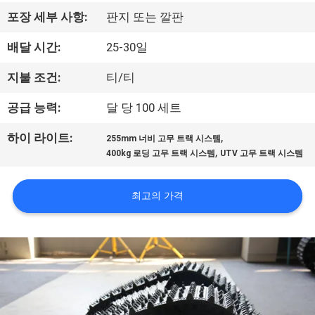
공
포장 세부 사항:
판지 또는 깔판
장
배달 시간:
25-30일
견
지불 조건:
티/티
학
공급 능력:
달 당 100 세트
,
하이 라이트:
255mm 너비 고무 트랙 시스템
품
,
400kg 로딩 고무 트랙 시스템
UTV 고무 트랙 시스템
질
최고의 가격
관
리
문