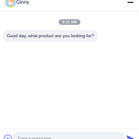
Ginny
300x52.5x80/82/84/86/88/90 구간 부품 발굴기 고무 트랙
350/52.5/104 수평 굴착 기계 고무 트랙
9:11 AM
500x92x84W 고품질 구부러기 고무 크롤러 고무 트랙
Good day, what product are you looking for?
모든
굴착기 고무 궤도
농업 고무 궤도
궤도 장전기 고무 궤
쓰레기꾼 고무 궤도
도
고무 궤도 패드에 놀
굴착기 고무 패드
이쇠
고무 궤도 패드에 클
포장 기계 고무 궤도
립