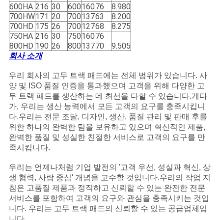
600HA
216
30
600
160
76
8.980
700HW
171
20
700
137
63
8.200
700HD
175
26
700
127
68
8.275
750HA
216
30
750
160
76
800HD
190
26
800
137
70
9.505
회사 소개
우리 회사의 고무 트랙 패드에는 전체 범위가 있습니다.
사
양 및 ISO 품질 인증을 통과했으며 고객을 위해 다양한 고
무 트랙 패드를 생산하는 데 최선을 다할 수 있습니다.게다
가, 우리는 생산 능력에서 모든 고객의 요구를 충족시킵니
다.우리는 전문 조달, 디자인, 생산, 품질 관리 및 판매 후를
위한 하나의 완벽한 팀을 보유하고 있으며 혁신적인 제품,
완벽한 품질 및 성실한 친절한 서비스로 고객의 요구를 만
족시킵니다.
우리는 언제나처럼 기업 발전의 '고객 우선, 성실과 혁신, 상
생 협력, 사람 중심' 개념을 고수할 것입니다.우리의 작업 지
침은 고품질 제품과 정직하고 신뢰할 수 있는 완전한 전문
서비스를 포함하여 고객의 요구와 관심을 충족시키는 것입
니다. 우리는 고무 트랙 패드의 신뢰할 수 있는 공급업체입
니다.