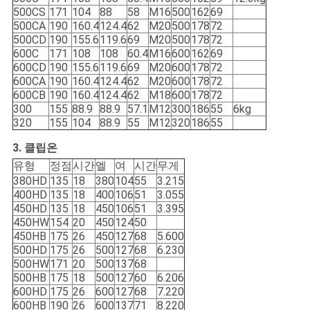
500CS
171
104
88
58
M16
500
162
69
500CA
190
160.4
124.4
62
M20
500
178
72
500CD
190
155.6
119.6
69
M20
500
178
72
600C
171
108
108
60.4
M16
600
162
69
600CD
190
155.6
119.6
69
M20
600
178
72
600CA
190
160.4
124.4
62
M20
600
178
72
600CB
190
160.4
124.4
62
M18
600
178
72
300
155
88.9
88.9
57.1
M12
300
186
55
6kg
320
155
104
88.9
55
M12
320
186
55
3. 클립온
유형
정점
시간
엘
여
시간
무게
380HD
135
18
380
104
55
3.215
400HD
135
18
400
106
51
3.055
450HD
135
18
450
106
51
3.395
450HW
154
20
450
124
50
450HB
175
26
450
127
68
5.600
500HD
175
26
500
127
68
6.230
500HW
171
20
500
137
68
500HB
175
18
500
127
60
6.206
600HD
175
26
600
127
68
7.220
600HB
190
26
600
137
71
8.220