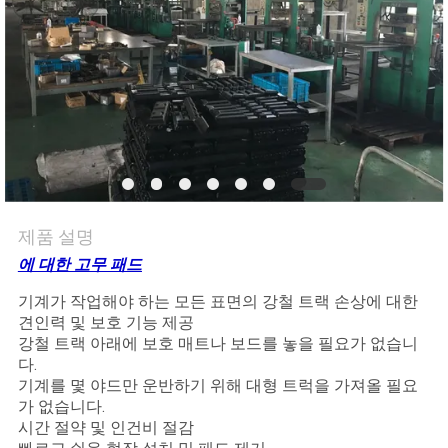
의
하
기
조
회
를
제품 설명
요
에 대한
고무 패드
기계가 작업해야 하는 모든 표면의 강철 트랙 손상에 대한
청
견인력 및 보호 기능 제공
강철 트랙 아래에 보호 매트나 보드를 놓을 필요가 없습니
하
다.
다
기계를 몇 야드만 운반하기 위해 대형 트럭을 가져올 필요
가 없습니다.
시간 절약 및 인건비 절감