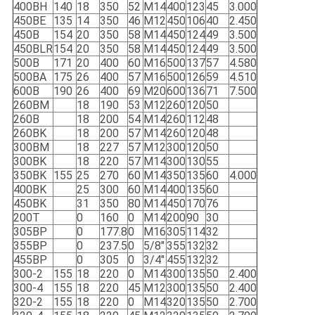
400BH
140
18
350
52
M14
400
123
45
3.000
450BE
135
14
350
46
M12
450
106
40
2.450
450B
154
20
350
58
M14
450
124
49
3.500
450BLR
154
20
350
58
M14
450
124
49
3.500
500B
171
20
400
60
M16
500
137
57
4.580
500BA
175
26
400
57
M16
500
126
59
4.510
600B
190
26
400
69
M20
600
136
71
7.500
260BM
18
190
53
M12
260
120
50
260B
18
200
54
M14
260
112
48
260BK
18
200
57
M14
260
120
48
300BM
18
227
57
M12
300
120
50
300BK
18
220
57
M14
300
130
55
350BK
155
25
270
60
M14
350
135
60
4.000
400BK
25
300
60
M14
400
135
60
450BK
31
350
80
M14
450
170
76
200T
0
160
0
M14
200
90
30
305BP
0
177.8
0
M16
305
114
32
355BP
0
237.5
0
5/8"
355
132
32
455BP
0
305
0
3/4"
455
132
32
300-2
155
18
220
0
M14
300
135
50
2.400
300-4
155
18
220
45
M12
300
135
50
2.400
320-2
155
18
220
0
M14
320
135
50
2.700