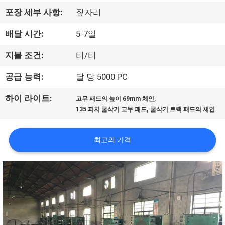
공
포장 세부 사항:
짚자리
장
배달 시간:
5-7일
견
지불 조건:
티/티
학
공급 능력:
달 당 5000 PC
,
하이 라이트:
고무 패드의 높이 69mm 체인
품
,
135 피치 굴삭기 고무 패드
굴삭기 트랙 패드의 체인
질
최고의 가격
관
리
문