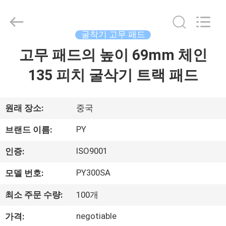
2018
-
2026
Shanghai
Puyi
굴착기 고무 패드
Industrial
Co.,
고무 패드의 높이 69mm 체인
집
Ltd..
All
Rights
135 피치 굴삭기 트랙 패드
Reserved.
제
품
원래 장소:
중국
PY
브랜드 이름:
회
ISO9001
인증:
사
PY300SA
모델 번호:
소
최소 주문 수량:
100개
개
negotiable
가격: