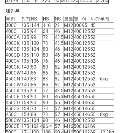
320-4
155
18
220
45
M12
320
135
50
2.700
체인온
유형
정점
NS
NS
NS
볼트
엘
여
시간
무게
300C
135
144
116
22
M12
300
95
45
400C
135
94
64
46
M12
400
125
52
400CA
135
99
72
43.5
M12
400
125
52
400CK
135
100
73
43.5
M12
400
125
52
400CB
135
104
80
46
M12
400
125
52
400CD
135
110
80
46
M12
400
125
52
400CV
135
106
76
46
M12
400
125
52
400CK
140
80
80
52
M12
400
125
52
400CW
140
86
86
52
M12
400
125
52
450CN
140
83
83
52
M12
450
125
52
6kg
450CW
140
86
86
52
M12
450
125
52
450CA
135
99
72
43.5
M12
450
125
52
450CB
154
90
90
46.3
M14
450
146
55
450CD
154
90
90
55
M14
450
146
55
450CS
154
73
73
57
M14
450
146
55
450C
154
89
73
57
M14
450
146
55
8kg
500CW
135
104
80
46
M12
500
125
52
500CB
175
102.4
86.4
57
M16
500
162
69
500C
171
108
108
60.4
M16
500
162
69
12.3kg