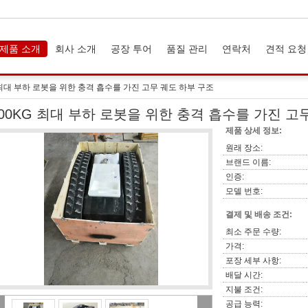
제품 소개
회사 소개
공장 투어
품질 관리
연락처
견적 요청
 최대 부하 로봇을 위한 충격 흡수를 가진 고무 궤도 하부 구조
200KG 최대 부하 로봇을 위한 충격 흡수를 가진 고
제품 상세 정보:
원래 장소:
브랜드 이름:
인증:
모델 번호:
결제 및 배송 조건:
최소 주문 수량:
가격:
포장 세부 사항:
배달 시간:
지불 조건:
공급 능력: