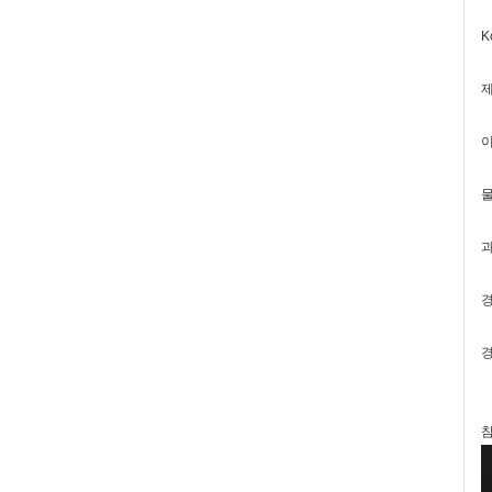
K
제
이
물
과
경
경
참