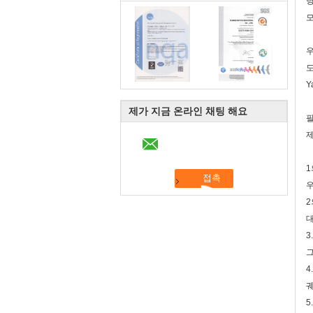
당
모
우
도
Y
제가 지금 온라인 채팅 해요
필
제
1
우
2
대
3
그
4
궤
5