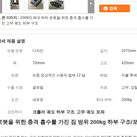
접촉
큰 이미지 :
200KG 최대 부하 로봇을 위한 충격 흡수를 가
진 고무 궤도 하부 구조
상세 제품 설명
모델 번호:
디자인
길이:
1075mm
폭:
700mm
고도:
420mm
보증:
보증 정상적인 사용의 밑에 12 달
배달:
지불 후에 
수출 시장:
글로벌
자료:
고무, 강
조건:
새로운
최대 부하:
200kg
크롤러 궤도 하부 구조
고무 궤도 포좌
강조하다:
,
로봇을 위한 충격 흡수를 가진 짐 방위 200kg 하부 구조/