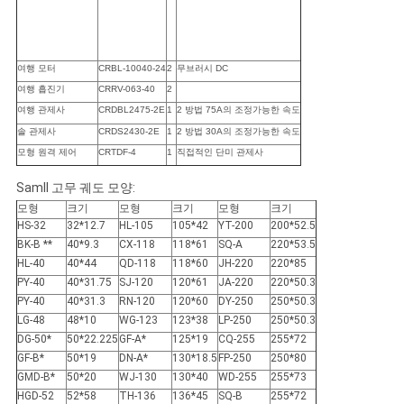
여행 모터
CRBL-10040-24
2
무브러시 DC
여행 흡진기
CRRV-063-40
2
여행 관제사
CRDBL2475-2E
1
2 방법 75A의 조정가능한 속도
솔 관제사
CRDS2430-2E
1
2 방법 30A의 조정가능한 속도
모형 원격 제어
CRTDF-4
1
직접적인 단미 관제사
Samll 고무 궤도 모양:
모형
크기
모형
크기
모형
크기
HS-32
32*12.7
HL-105
105*42
YT-200
200*52.5
BK-B **
40*9.3
CX-118
118*61
SQ-A
220*53.5
HL-40
40*44
QD-118
118*60
JH-220
220*85
PY-40
40*31.75
SJ-120
120*61
JA-220
220*50.3
PY-40
40*31.3
RN-120
120*60
DY-250
250*50.3
LG-48
48*10
WG-123
123*38
LP-250
250*50.3
DG-50*
50*22.225
GF-A*
125*19
CQ-255
255*72
GF-B*
50*19
DN-A*
130*18.5
FP-250
250*80
GMD-B*
50*20
WJ-130
130*40
WD-255
255*73
HGD-52
52*58
TH-136
136*45
SQ-B
255*72