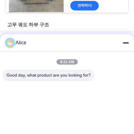
연락하다
고무 궤도 하부 구조
48V 1kw 로딩 레이어 200kg 고무 트랙 차시 Dp-Kls-150
Alice
소방 설비 휠체어 잔디 깎는 기계를 위한 샤시 300 킬로그램 크롤
러 하부 구조
8:21 AM
동력 전달 장치 500KG 짐 고무 차대 검정 색깔
Good day, what product are you looking for?
모든
굴착기 고무 궤도
농업 고무 궤도
궤도 장전기 고무 궤
쓰레기꾼 고무 궤도
도