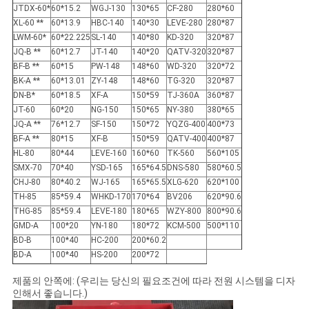
JTDX-60*
60*15.2
WGJ-130
130*65
CF-280
280*60
XL-60 **
60*13.9
HBC-140
140*30
LEVE-280
280*87
LWM-60*
60*22.225
SL-140
140*80
KD-320
320*87
JQ-B **
60*12.7
JT-140
140*20
QATV-320
320*87
BF-B **
60*15
PW-148
148*60
WD-320
320*72
BK-A **
60*13.01
ZY-148
148*60
TG-320
320*87
DN-B*
60*18.5
XF-A
150*59
TJ-360A
360*87
JT-60
60*20
NG-150
150*65
NY-380
380*65
JQ-A **
76*12.7
SF-150
150*72
YQZG-400
400*73
BF-A **
80*15
XF-B
150*59
QATV-400
400*87
HL-80
80*44
LEVE-160
160*60
TK-560
560*105
SMX-70
70*40
YSD-165
165*64.5
DNS-580
580*60.5
CHJ-80
80*40.2
WJ-165
165*65.5
XLG-620
620*100
TH-85
85*59.4
WHKD-170
170*64
BV206
620*90.6
THG-85
85*59.4
LEVE-180
180*65
WZY-800
800*90.6
GMD-A
100*20
YN-180
180*72
KCM-500
500*110
BD-B
100*40
HC-200
200*60.2
BD-A
100*40
HS-200
200*72
제품의 안쪽에: (우리는 당신의 필요조건에 따라 전원 시스템을 디자
인해서 좋습니다.)