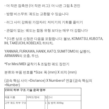
- 더 작은 접촉면 (더 작은 러그): 더 나은 그립 & 견인
- 방향 비스무트: 궤도는 교환할 수 있습니다
- 러그 사이 강화된 가장자리: 저미기의 기회를 줄이기
- 관절이 없는: 궤도는 합동 유형 보다는 매우 더 강합니다
* (다른 상표 신청은 다음을 포함합니다: 볼보, KOMATSU, KUBOTA,
IHI, TAKEUCHI, KOBELKO, 히타치,
YANMAR, FURKAWA, HANIX, KATO, SUMITOMO의 살쾡이,
AIRMANN의 모충, 두산,
*For Mini/MIDI 굴착기 & 조밀한 궤도 장전기
분류와 부품 번호를 *Size: 폭 (mm) X 피치 (mm)
(금속 핵심 사이 =Distance) X Numberof 연결 (금속 핵심의
=Number)
150의 하부 구조 기술 윤곽 명부
제품 이름
개략도/명세
양
고시
고무 궤도 하부 구조
1
짐 방위 300kg