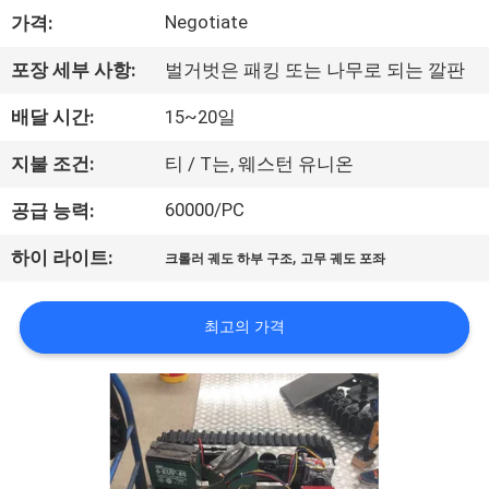
Negotiate
가격:
공
장
포장 세부 사항:
벌거벗은 패킹 또는 나무로 되는 깔판
견
배달 시간:
15~20일
학
지불 조건:
티 / T는, 웨스턴 유니온
60000/PC
공급 능력:
품
,
하이 라이트:
크롤러 궤도 하부 구조
고무 궤도 포좌
질
관
최고의 가격
리
문