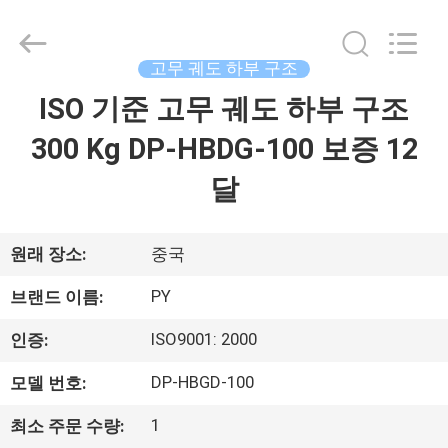
2018
-
2026
Shanghai
Puyi
고무 궤도 하부 구조
Industrial
Co.,
ISO 기준 고무 궤도 하부 구조
집
Ltd..
All
Rights
300 Kg DP-HBDG-100 보증 12
Reserved.
제
달
품
원래 장소:
중국
회
PY
브랜드 이름:
사
ISO9001: 2000
인증:
소
DP-HBGD-100
모델 번호:
개
1
최소 주문 수량: