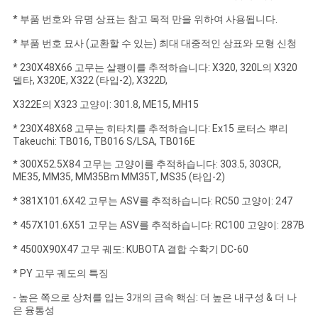
NEWS
* 부품 번호와 유명 상표는 참고 목적 만을 위하여 사용됩니다.
* 부품 번호 묘사 (교환할 수 있는) 최대 대중적인 상표와 모형 신청
사
* 230X48X66 고무는 살쾡이를 추적하습니다: X320, 320L의 X320
이
델타, X320E, X322 (타입-2), X322D,
X322E의 X323 고양이: 301.8, ME15, MH15
트
* 230X48X68 고무는 히타치를 추적하습니다: Ex15 로터스 뿌리
맵
Takeuchi: TB016, TB016 S/LSA, TB016E
* 300X52.5X84 고무는 고양이를 추적하습니다: 303.5, 303CR,
ME35, MM35, MM35Bm MM35T, MS35 (타입-2)
PRIVACY
* 381X101.6X42 고무는 ASV를 추적하습니다: RC50 고양이: 247
POLICY
* 457X101.6X51 고무는 ASV를 추적하습니다: RC100 고양이: 287B
* 4500X90X47 고무 궤도: KUBOTA 결합 수확기 DC-60
* PY 고무 궤도의 특징
- 높은 쪽으로 상처를 입는 3개의 금속 핵심: 더 높은 내구성 & 더 나
은 융통성