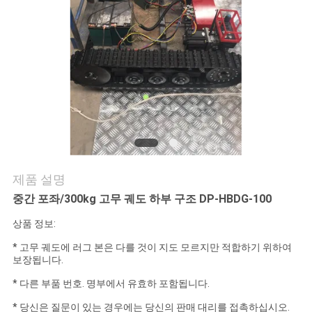
의
하
기
조
회
를
제품 설명
요
중간 포좌/300kg 고무 궤도 하부 구조 DP-HBDG-100
청
상품 정보:
하
* 고무 궤도에 러그 본은 다를 것이 지도 모르지만 적합하기 위하여
보장됩니다.
다
* 다른 부품 번호. 명부에서 유효하 포함됩니다.
* 당신은 질문이 있는 경우에는 당신의 판매 대리를 접촉하십시오.