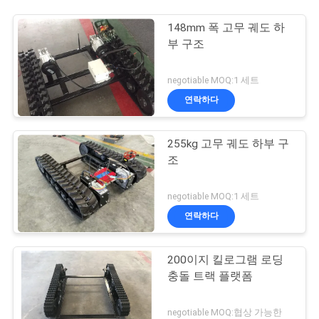
148mm 폭 고무 궤도 하
부 구조
negotiable MOQ:1 세트
연락하다
255kg 고무 궤도 하부 구
조
negotiable MOQ:1 세트
연락하다
200이지 킬로그램 로딩
충돌 트랙 플랫폼
negotiable MOQ:협상 가능한