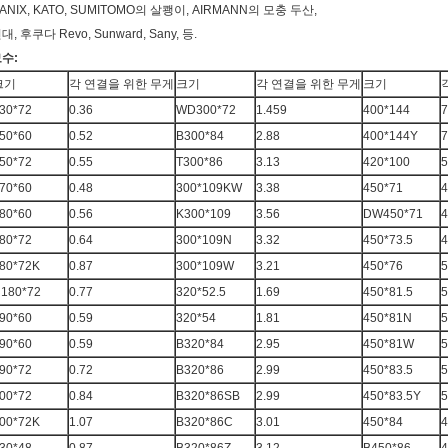
ANIX, KATO, SUMITOMO의 살쾡이, AIRMANN의 모충 두산,
대, 후쿠다 Revo, Sunward, Sany, 등.
수:
크기
각 연결을 위한 무게
크기
각 연결을 위한 무게
크기
30*72
0.36
WD300*72
1.459
400*144
7
50*60
0.52
B300*84
2.88
400*144Y
7
50*72
0.55
T300*86
3.13
420*100
5
70*60
0.48
300*109KW
3.38
450*71
4
80*60
0.56
K300*109
3.56
DW450*71
4
80*72
0.64
300*109N
3.32
450*73.5
4
80*72K
0.87
300*109W
3.21
450*76
5
180*72
0.77
320*52.5
1.69
450*81.5
5
90*60
0.59
320*54
1.81
450*81N
5
90*60
0.59
B320*84
2.95
450*81W
5
90*72
0.72
B320*86
2.99
450*83.5
5
00*72
0.84
B320*86SB
2.99
450*83.5Y
5
00*72K
1.07
B320*86C
3.01
450*84
4