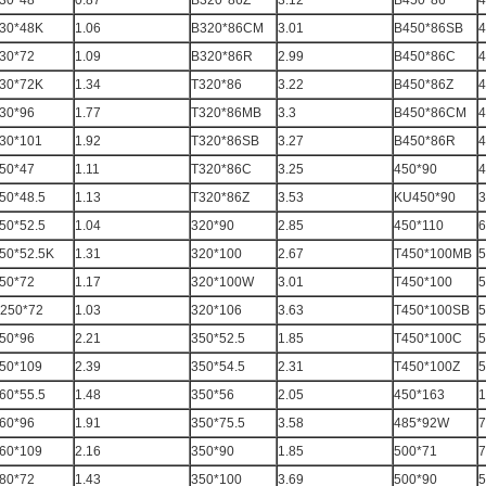
30*48
0.87
B320*86Z
3.12
B450*86
4
30*48K
1.06
B320*86CM
3.01
B450*86SB
4
30*72
1.09
B320*86R
2.99
B450*86C
4
30*72K
1.34
T320*86
3.22
B450*86Z
4
30*96
1.77
T320*86MB
3.3
B450*86CM
4
30*101
1.92
T320*86SB
3.27
B450*86R
4
50*47
1.11
T320*86C
3.25
450*90
4
50*48.5
1.13
T320*86Z
3.53
KU450*90
3
50*52.5
1.04
320*90
2.85
450*110
6
50*52.5K
1.31
320*100
2.67
T450*100MB
5
50*72
1.17
320*100W
3.01
T450*100
5
250*72
1.03
320*106
3.63
T450*100SB
5
50*96
2.21
350*52.5
1.85
T450*100C
5
50*109
2.39
350*54.5
2.31
T450*100Z
5
60*55.5
1.48
350*56
2.05
450*163
1
60*96
1.91
350*75.5
3.58
485*92W
7
60*109
2.16
350*90
1.85
500*71
7
80*72
1.43
350*100
3.69
500*90
5