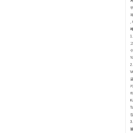
저
우
궤
,
제
1
고
수
Y
2
V
굴
카
히
K
T
장
3
볼