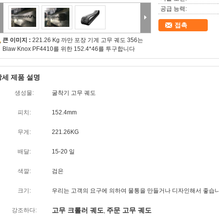
공급 능력:
접촉
큰 이미지 :
221.26 Kg 까만 포장 기계 고무 궤도 356는
Blaw Knox PF4410를 위한 152.4*46를 투구합니다
상세 제품 설명
생성물:
굴착기 고무 궤도
피치:
152.4mm
무게:
221.26KG
배달:
15-20 일
색깔:
검은
크기:
우리는 고객의 요구에 의하여 물통을 만들거나 디자인해서 좋습
고무 크롤러 궤도
주문 고무 궤도
강조하다:
,