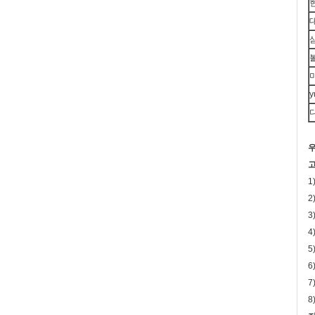
y
우
고
1
2
3
4
5
6
7
8