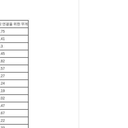
각 연결을 위한 무게
.75
.41
.3
.45
.82
.57
.27
.24
.19
.02
.47
.67
.22