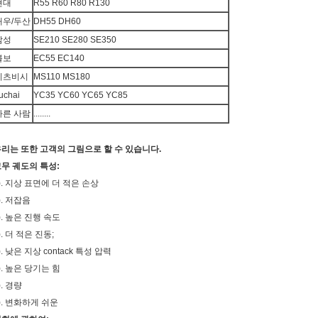
현대
R55 R60 R80 R130
대우/두산
DH55 DH60
삼성
SE210 SE280 SE350
볼보
EC55 EC140
미츠비시
MS110 MS180
uchai
YC35 YC60 YC65 YC85
다른 사람
........
리는 또한 고객의 그림으로 할 수 있습니다.
무 궤도의 특성:
). 지상 표면에 더 적은 손상
). 저잡음
). 높은 진행 속도
). 더 적은 진동;
). 낮은 지상 contack 특성 압력
). 높은 당기는 힘
). 경량
). 변화하게 쉬운