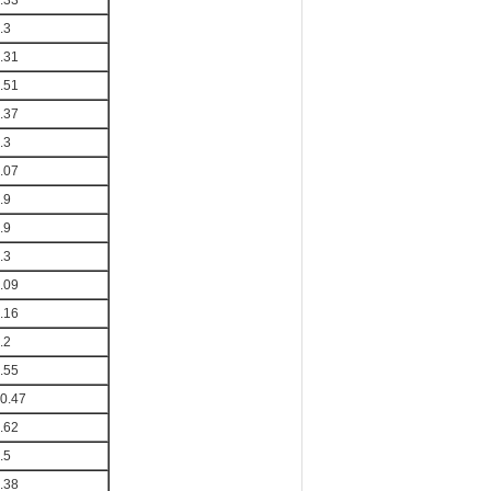
.33
.3
.31
.51
.37
.3
.07
.9
.9
.3
.09
.16
.2
.55
0.47
.62
.5
.38