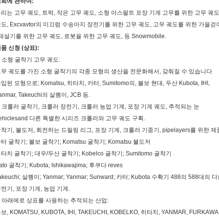
희에 관하여:
리는 고무 궤도, 트럭, 작은 고무 궤도, 소형 아스팔트 포장 기계 고무를 위한 고무 
도, Excvavtor의 미끄럼 수송아지 장전기를 위한 고무 궤도, 고무 궤도를 위한 가을
 제설기를 위한 고무 궤도, 로봇을 위한 고무 궤도, 등 Snowmobile.
품 신청 (상표):
. 소형 굴착기 고무 궤도:
무 궤도를 가진 소형 굴착기의 각종 모형의 생산을 전문화해서, 갖춰질 수 있습니다
입된 모형으로; Komatsu, 히타치, 카터, Sumitomo의, 볼보 현대, 두산 Kubota, IHI,
anmar, Takeuchi의 살쾡이, JCB 등.
. 크롤러 굴착기, 크롤러 장전기, 크롤러 농업 기계, 포장 기계 궤도, 추적되는 눈
ehiclesand 다른 특별한 시리즈 크롤러와 고무 궤도 구획.
착기, 불도저, 회전하는 드릴링 리그, 포장 기계, 크롤러 기중기, pipelayers를 위한
터 굴착기; 볼보 굴착기; Komatsu 굴착기; Komatsu 불도저
타치 굴착기; 대우/두산 굴착기; Kobelco 굴착기; Sumitomo 굴착기
ato 굴착기; Kubota; Ishikawajima; 후쿠다 reves
akeuchi; 살쾡이; Yanmar; Yanmar; Sunward; 카터; Kubota 수확기 488의 588대의
전기, 포장 기계, 농업 기계.
. 아래에로 상표를 사용하는 추적되는 산업:
보, KOMATSU, KUBOTA, IHI, TAKEUCHI, KOBELKO, 히타치, YANMAR, FURKAWA