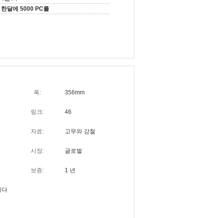
한달에 5000 PC를
폭:
356mm
링크:
46
자료:
고무와 강철
시장:
글로벌
보증:
1 년
니다