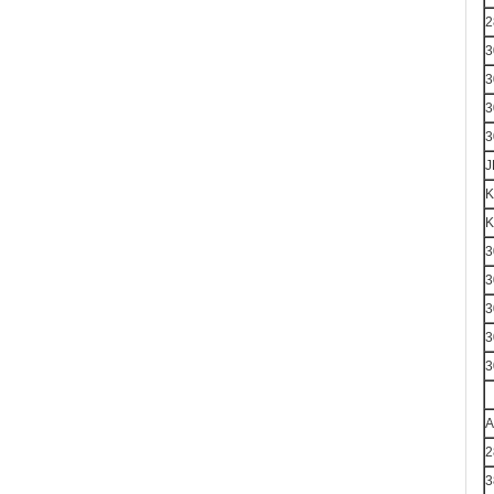
2
3
3
3
3
J
K
K
3
3
3
3
3
2
3