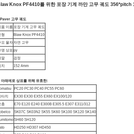
law Knox PF4410를 위한 포장 기계 까만 고무 궤도 356*pitch 1
.Paver 고무 궤도
제품 이름
포장 기계 고무 궤도
모형
Blaw Knox PF4410
주요 물자
자연 고무
유명 상표
py
색깔
검정
피치
152.4mm
.
아래에로 상표를 위해 유효한:
omatsu
PC20 PC30 PC40 PC55 PC60
히타치
EX30 EX30 EX55 EX60 EX100/120
모충
E70 E120 E240 E300B E305.5 E307 E311/312
obelco
SK07C SK03N2 SK55 SK60 SK100 SK120 SK140
umitomo
SH60 SH120
ato
HD250 HD307 HD450