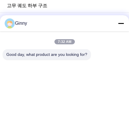
고무 궤도 하부 구조
48V 1kw 로딩 레이어 200kg 고무 트랙 차시 Dp-Kls-150
Ginny
소방 설비 휠체어 잔디 깎는 기계를 위한 샤시 300 킬로그램 크롤
러 하부 구조
7:32 AM
동력 전달 장치 500KG 짐 고무 차대 검정 색깔
Good day, what product are you looking for?
모든
굴착기 고무 궤도
농업 고무 궤도
궤도 장전기 고무 궤
쓰레기꾼 고무 궤도
도
고무 궤도 패드에 놀
굴착기 고무 패드
이쇠