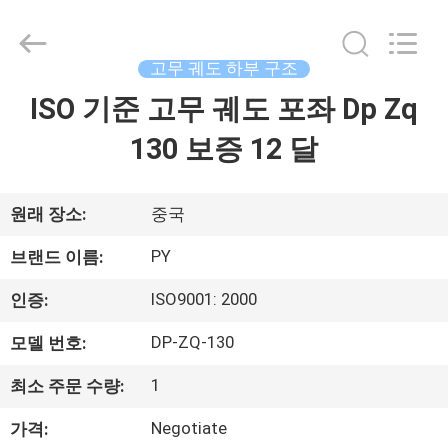
2018
-
2026
Shanghai
Puyi
고무 궤도 하부 구조
Industrial
Co.,
ISO 기준 고무 궤도 포좌 Dp Zq
집
Ltd..
All
Rights
130 보증 12 달
Reserved.
제
품
원래 장소:
중국
PY
브랜드 이름:
회
ISO9001: 2000
인증:
사
DP-ZQ-130
모델 번호:
소
1
최소 주문 수량:
개
Negotiate
가격: