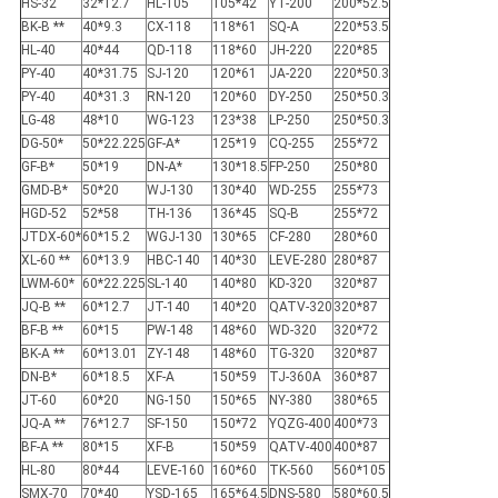
HS-32
32*12.7
HL-105
105*42
YT-200
200*52.5
BK-B **
40*9.3
CX-118
118*61
SQ-A
220*53.5
HL-40
40*44
QD-118
118*60
JH-220
220*85
PY-40
40*31.75
SJ-120
120*61
JA-220
220*50.3
PY-40
40*31.3
RN-120
120*60
DY-250
250*50.3
LG-48
48*10
WG-123
123*38
LP-250
250*50.3
DG-50*
50*22.225
GF-A*
125*19
CQ-255
255*72
GF-B*
50*19
DN-A*
130*18.5
FP-250
250*80
GMD-B*
50*20
WJ-130
130*40
WD-255
255*73
HGD-52
52*58
TH-136
136*45
SQ-B
255*72
JTDX-60*
60*15.2
WGJ-130
130*65
CF-280
280*60
XL-60 **
60*13.9
HBC-140
140*30
LEVE-280
280*87
LWM-60*
60*22.225
SL-140
140*80
KD-320
320*87
JQ-B **
60*12.7
JT-140
140*20
QATV-320
320*87
BF-B **
60*15
PW-148
148*60
WD-320
320*72
BK-A **
60*13.01
ZY-148
148*60
TG-320
320*87
DN-B*
60*18.5
XF-A
150*59
TJ-360A
360*87
JT-60
60*20
NG-150
150*65
NY-380
380*65
JQ-A **
76*12.7
SF-150
150*72
YQZG-400
400*73
BF-A **
80*15
XF-B
150*59
QATV-400
400*87
HL-80
80*44
LEVE-160
160*60
TK-560
560*105
SMX-70
70*40
YSD-165
165*64.5
DNS-580
580*60.5