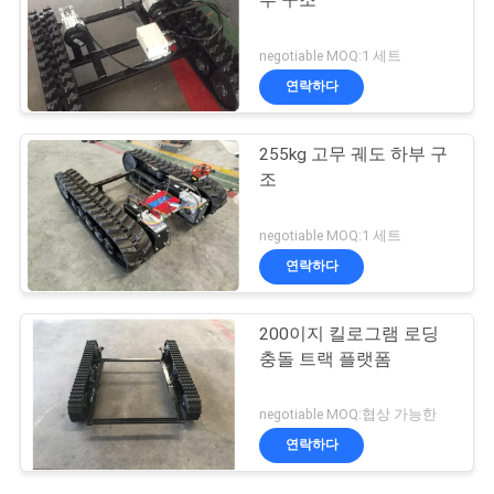
부 구조
negotiable MOQ:1 세트
연락하다
255kg 고무 궤도 하부 구
조
negotiable MOQ:1 세트
연락하다
200이지 킬로그램 로딩
충돌 트랙 플랫폼
negotiable MOQ:협상 가능한
연락하다