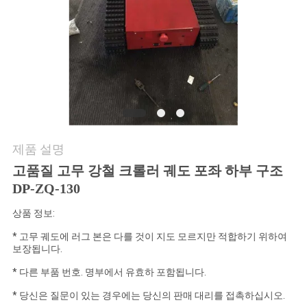
의
하
기
조
회
제품 설명
를
고품질 고무 강철 크롤러 궤도 포좌 하부 구조
요
DP-ZQ-130
청
상품 정보:
하
* 고무 궤도에 러그 본은 다를 것이 지도 모르지만 적합하기 위하여
보장됩니다.
다
* 다른 부품 번호. 명부에서 유효하 포함됩니다.
* 당신은 질문이 있는 경우에는 당신의 판매 대리를 접촉하십시오.