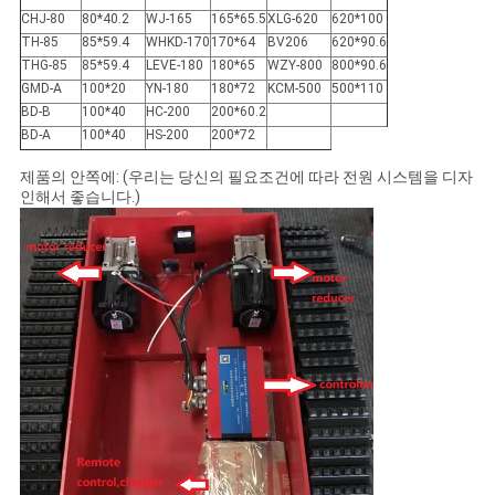
CHJ-80
80*40.2
WJ-165
165*65.5
XLG-620
620*100
TH-85
85*59.4
WHKD-170
170*64
BV206
620*90.6
THG-85
85*59.4
LEVE-180
180*65
WZY-800
800*90.6
GMD-A
100*20
YN-180
180*72
KCM-500
500*110
BD-B
100*40
HC-200
200*60.2
BD-A
100*40
HS-200
200*72
제품의 안쪽에: (우리는 당신의 필요조건에 따라 전원 시스템을 디자
인해서 좋습니다.)