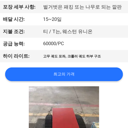
공
포장 세부 사항:
벌거벗은 패킹 또는 나무로 되는 깔판
장
배달 시간:
15~20일
견
지불 조건:
티 / T는, 웨스턴 유니온
학
60000/PC
공급 능력:
,
하이 라이트:
고무 궤도 포좌
크롤러 궤도 하부 구조
품
질
최고의 가격
관
리
문