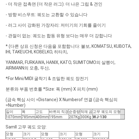
- 더 작은 접촉면 (더 작은 러그): 더 나은 그립 & 견인
- 방향 비스무트: 궤도는 교환할 수 있습니다
- 러그 사이 강화된 가장자리: 저미기의 기회를 줄이기
- 관절이 없는: 궤도는 합동 유형 보다는 매우 더 강합니다
* (다른 상표 신청은 다음을 포함합니다: 볼보, KOMATSU, KUBOTA,
IHI, TAKEUCHI, KOBELKO, 히타치,
YANMAR, FURKAWA, HANIX, KATO, SUMITOMO의 살쾡이,
AIRMANN의 모충, 두산,
*For Mini/MIDI 굴착기 & 조밀한 궤도 장전기
분류와 부품 번호를 *Size: 폭 (mm) X 피치 (mm)
(금속 핵심 사이 =Distance) X Numberof 연결 (금속 핵심의
=Number)
길이
폭
고도
바퀴의 직경
순중량
적재 곰
고무 궤도의 모형
1070mm
785mm
400mm
195mm
207Kg
300Kg
WJ-130
Samll 고무 궤도 모양:
모형
크기
모형
크기
모형
크기