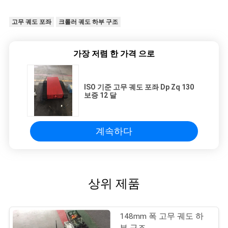
고무 궤도 포좌
크롤러 궤도 하부 구조
가장 저렴 한 가격 으로
ISO 기준 고무 궤도 포좌 Dp Zq 130
보증 12 달
계속하다
상위 제품
148mm 폭 고무 궤도 하