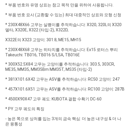
NEWS
* 부품 번호와 유명 상표는 참고 목적 만을 위하여 사용됩니다.
* 부품 번호 묘사 (교환할 수 있는) 최대 대중적인 상표와 모형 신청
사
* 230X48X66 고무는 살쾡이를 추적하습니다: X320, 320L의 X320
델타, X320E, X322 (타입-2), X322D,
이
X322E의 X323 고양이: 301.8, ME15, MH15
트
* 230X48X68 고무는 히타치를 추적하습니다: Ex15 로터스 뿌리
맵
Takeuchi: TB016, TB016 S/LSA, TB016E
* 300X52.5X84 고무는 고양이를 추적하습니다: 303.5, 303CR,
ME35, MM35, MM35Bm MM35T, MS35 (타입-2)
PRIVACY
* 381X101.6X42 고무는 ASV를 추적하습니다: RC50 고양이: 247
POLICY
* 457X101.6X51 고무는 ASV를 추적하습니다: RC100 고양이: 287B
* 4500X90X47 고무 궤도: KUBOTA 결합 수확기 DC-60
* PY 고무 궤도의 특징
- 높은 쪽으로 상처를 입는 3개의 금속 핵심: 더 높은 내구성 & 더 나
은 융통성