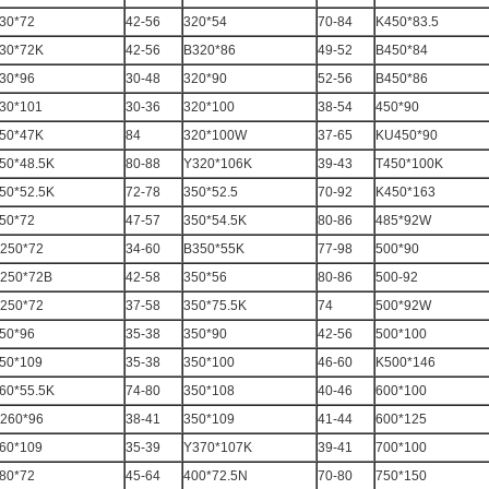
30*72
42-56
320*54
70-84
K450*83.5
30*72K
42-56
B320*86
49-52
B450*84
30*96
30-48
320*90
52-56
B450*86
30*101
30-36
320*100
38-54
450*90
50*47K
84
320*100W
37-65
KU450*90
50*48.5K
80-88
Y320*106K
39-43
T450*100K
50*52.5K
72-78
350*52.5
70-92
K450*163
50*72
47-57
350*54.5K
80-86
485*92W
250*72
34-60
B350*55K
77-98
500*90
250*72B
42-58
350*56
80-86
500-92
250*72
37-58
350*75.5K
74
500*92W
50*96
35-38
350*90
42-56
500*100
50*109
35-38
350*100
46-60
K500*146
60*55.5K
74-80
350*108
40-46
600*100
260*96
38-41
350*109
41-44
600*125
60*109
35-39
Y370*107K
39-41
700*100
80*72
45-64
400*72.5N
70-80
750*150