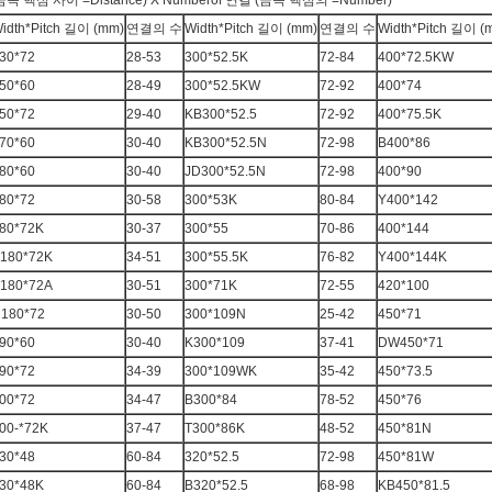
금속 핵심 사이 =Distance) X Numberof 연결 (금속 핵심의 =Number)
idth*Pitch 길이 (mm)
연결의 수
Width*Pitch 길이 (mm)
연결의 수
Width*Pitch 길이 (
30*72
28-53
300*52.5K
72-84
400*72.5KW
50*60
28-49
300*52.5KW
72-92
400*74
50*72
29-40
KB300*52.5
72-92
400*75.5K
70*60
30-40
KB300*52.5N
72-98
B400*86
80*60
30-40
JD300*52.5N
72-98
400*90
80*72
30-58
300*53K
80-84
Y400*142
80*72K
30-37
300*55
70-86
400*144
180*72K
34-51
300*55.5K
76-82
Y400*144K
180*72A
30-51
300*71K
72-55
420*100
180*72
30-50
300*109N
25-42
450*71
90*60
30-40
K300*109
37-41
DW450*71
90*72
34-39
300*109WK
35-42
450*73.5
00*72
34-47
B300*84
78-52
450*76
00-*72K
37-47
T300*86K
48-52
450*81N
30*48
60-84
320*52.5
72-98
450*81W
30*48K
60-84
B320*52.5
68-98
KB450*81.5