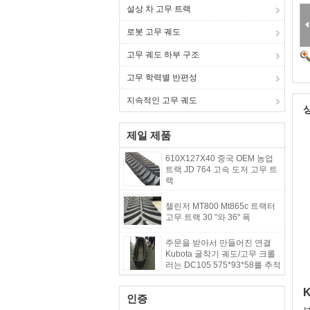
설상 차 고무 트랙
로봇 고무 궤도
고무 궤도 하부 구조
고무 학력별 반편성
지속적인 고무 궤도
제일 제품
610X127X40 중국 OEM 농업
트랙 JD 764 고속 도저 고무 트
랙
챌린저 MT800 Mt865c 트랙터
고무 트랙 30 "와 36" 폭
주문을 받아서 만들어진 연결
Kubota 굴착기 궤도/고무 크롤
러는 DC105 575*93*58를 추적
하습니다
K
인증