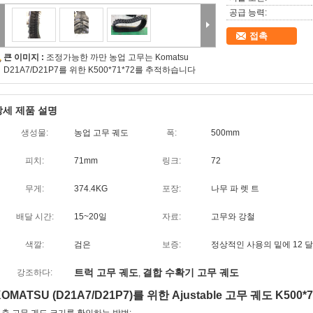
공급 능력:
접촉
큰 이미지 :
조정가능한 까만 농업 고무는 Komatsu
D21A7/D21P7를 위한 K500*71*72를 추적하습니다
상세 제품 설명
생성물:
농업 고무 궤도
폭:
500mm
피치:
71mm
링크:
72
무게:
374.4KG
포장:
나무 파 렛 트
배달 시간:
15~20일
자료:
고무와 강철
색깔:
검은
보증:
정상적인 사용의 밑에 12 달
트럭 고무 궤도
결합 수확기 고무 궤도
강조하다:
,
OMATSU (D21A7/D21P7)를 위한 Ajustable 고무 궤도 K500*7