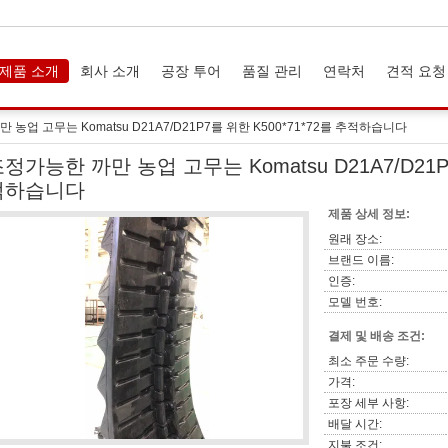
제품 소개
회사 소개
공장 투어
품질 관리
연락처
견적 요청
농업 고무는 Komatsu D21A7/D21P7를 위한 K500*71*72를 추적하습니다
정가능한 까만 농업 고무는 Komatsu D21A7/D21P7
적하습니다
제품 상세 정보:
원래 장소:
브랜드 이름:
인증:
모델 번호:
결제 및 배송 조건:
최소 주문 수량:
가격:
포장 세부 사항:
배달 시간:
지불 조건: