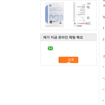
보
크
당
1
제가 지금 온라인 채팅 해요
2
고
*
*
*
*