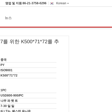
영업 및 지원
86-21-3758-0296
Korean
뉴스
를 위한 K500*71*72를 추
중국
PY
ISO9001
K500*71*72
1PC
USD800-900/PC
나무 파 렛 트
7-30 일 일
티 / T는, 웨스턴 유니온