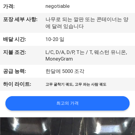
negotiable
가격:
공
장
포장 세부 사항:
나무로 되는 깔판 또는 콘테이너는 양
에 달려 있습니다
견
배달 시간:
10-20 일
학
지불 조건:
L/C, D/A, D/P, T는 / T, 웨스턴 유니온,
MoneyGram
품
공급 능력:
한달에 5000 조각
질
,
하이 라이트:
고무 굴착기 궤도
고무 파는 사람 궤도
관
리
최고의 가격
문