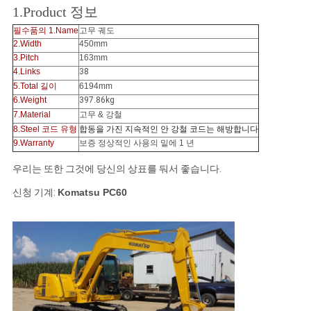
NEWS
1.Product 정보
필수품의 1.Name
고무 궤도
2.Width
450mm
사
3.Pitch
163mm
4.Links
38
이
5.Total 길이
6194mm
6.Weight
397.86kg
트
7.Material
고무 & 강철
8.Steel 코드 유형
합동을 가진 지속적인 안 강철 코드는 해방합니다
맵
9.Warranty
보증 정상적인 사용의 밑에 1 년
우리는 또한 그것에 당신의 상표를 둬서 좋습니다.
PRIVACY
신청 기계:
Komatsu PC60
POLICY