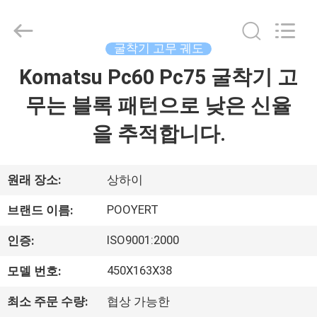
2018
-
2026
Shanghai
Puyi
굴착기 고무 궤도
Industrial
Co.,
Komatsu Pc60 Pc75 굴착기 고
집
Ltd..
All
Rights
무는 블록 패턴으로 낮은 신율
Reserved.
제
을 추적합니다.
품
원래 장소:
상하이
회
POOYERT
브랜드 이름:
사
ISO9001:2000
인증:
소
450X163X38
모델 번호:
개
최소 주문 수량:
협상 가능한