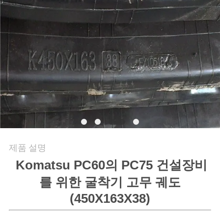
의
하
기
조
회
를
요
제품 설명
청
Komatsu PC60의 PC75 건설장비
하
를 위한 굴착기 고무 궤도
다
(450X163X38)