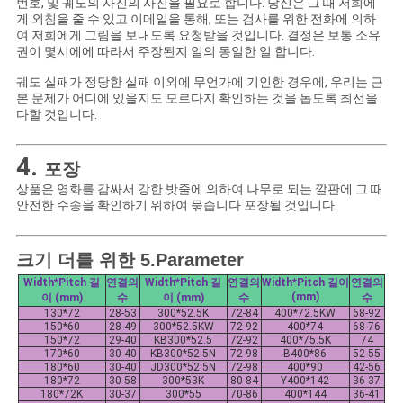
번호, 및 궤도의 사진의 사진을 필요로 합니다. 당신은 그 때 저희에
게 외침을 줄 수 있고 이메일을 통해, 또는 검사를 위한 전화에 의하
여 저희에게 그림을 보내도록 요청받을 것입니다. 결정은 보통 소유
권이 몇시에에 따라서 주장된지 일의 동일한 일 합니다.
궤도 실패가 정당한 실패 이외에 무언가에 기인한 경우에, 우리는 근
본 문제가 어디에 있을지도 모르다지 확인하는 것을 돕도록 최선을
다할 것입니다.
4.
포장
상품은 영화를 감싸서 강한 밧줄에 의하여 나무로 되는 깔판에 그 때
안전한 수송을 확인하기 위하여 묶습니다 포장될 것입니다.
크기 더를 위한
5.Parameter
Width*Pitch 길
연결의
Width*Pitch 길
연결의
Width*Pitch 길이
연결의
(mm)
이 (mm)
수
이 (mm)
수
수
130*72
28-53
300*52.5K
72-84
400*72.5KW
68-92
150*60
28-49
300*52.5KW
72-92
400*74
68-76
150*72
29-40
KB300*52.5
72-92
400*75.5K
74
170*60
30-40
KB300*52.5N
72-98
B400*86
52-55
180*60
30-40
JD300*52.5N
72-98
400*90
42-56
180*72
30-58
300*53K
80-84
Y400*142
36-37
180*72K
30-37
300*55
70-86
400*144
36-41