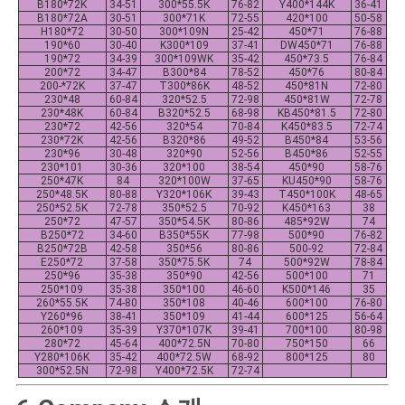
B180*72K
34-51
300*55.5K
76-82
Y400*144K
36-41
B180*72A
30-51
300*71K
72-55
420*100
50-58
H180*72
30-50
300*109N
25-42
450*71
76-88
190*60
30-40
K300*109
37-41
DW450*71
76-88
190*72
34-39
300*109WK
35-42
450*73.5
76-84
200*72
34-47
B300*84
78-52
450*76
80-84
200-*72K
37-47
T300*86K
48-52
450*81N
72-80
230*48
60-84
320*52.5
72-98
450*81W
72-78
230*48K
60-84
B320*52.5
68-98
KB450*81.5
72-80
230*72
42-56
320*54
70-84
K450*83.5
72-74
230*72K
42-56
B320*86
49-52
B450*84
53-56
230*96
30-48
320*90
52-56
B450*86
52-55
230*101
30-36
320*100
38-54
450*90
58-76
250*47K
84
320*100W
37-65
KU450*90
58-76
250*48.5K
80-88
Y320*106K
39-43
T450*100K
48-65
250*52.5K
72-78
350*52.5
70-92
K450*163
38
250*72
47-57
350*54.5K
80-86
485*92W
74
B250*72
34-60
B350*55K
77-98
500*90
76-82
B250*72B
42-58
350*56
80-86
500-92
72-84
E250*72
37-58
350*75.5K
74
500*92W
78-84
250*96
35-38
350*90
42-56
500*100
71
250*109
35-38
350*100
46-60
K500*146
35
260*55.5K
74-80
350*108
40-46
600*100
76-80
Y260*96
38-41
350*109
41-44
600*125
56-64
260*109
35-39
Y370*107K
39-41
700*100
80-98
280*72
45-64
400*72.5N
70-80
750*150
66
Y280*106K
35-42
400*72.5W
68-92
800*125
80
300*52.5N
72-98
Y400*72.5K
72-74