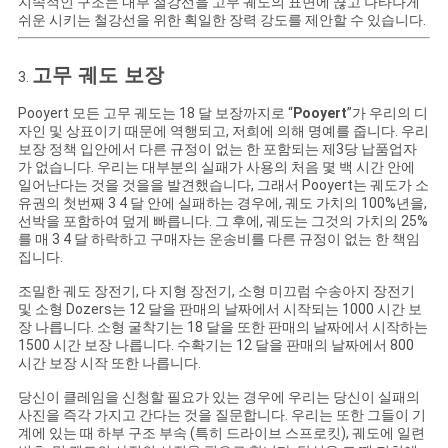
지속적인 구조는 내부 철강선을 고무 궤도의 표면에 끊고 나타나게
쉬운 시키는 철강선을 위한 획일한 장력 강도를 제안할 수 있습니다.
고무 궤도 보장
3.
Pooyert 모든 고무 궤도는 18 달 보장까지로 “
Pooyert
”가 우리의 디
자인 및 상표이기 때문에 역행되고, 저희에 의해 명예를 줍니다. 우리
보장 정책 입안에서 다른 규정이 없는 한 포함되는 제3당 납품업자
가 없습니다. 우리는 대부분의 실패가 사용의 처음 몇 백 시간 안에
일어난다는 것을 것을을 발견했습니다, 그래서 Pooyert는 궤도가 소
유권의 첫번째 3 4 달 안에 실패하는 경우에, 궤도 가치의 100%년을,
선박을 포함하여 덮게 빠릅니다. 그 후에, 궤도는 그것의 가치의 25%
를 매 3 4 달 하락하고 구매자는 운송비를 다른 규정이 없는 한 책임
집니다.
조밀한 궤도 장전기, 다 지형 장전기, 소형 미끄럼 수송아지 장전기
및 소형 Dozers는 12 달을 판매의 날짜에서 시작되는 1000 시간 보
장 나릅니다. 소형 굴착기는 18 달을 또한 판매의 날짜에서 시작하는
1500 시간 보장 나릅니다. 수확기는 12 달을 판매의 날짜에서 800
시간 보장 시작 또한 나릅니다.
당신이 클레임을 신청할 필요가 있는 경우에 우리는 당신이 실패의
사진을 즉각 가지고 간다는 것을 질문합니다. 우리는 또한 그들이 기
계에 있는 때 하부 구조 부속 (특히 드라이브 스프로킷), 궤도에 일련