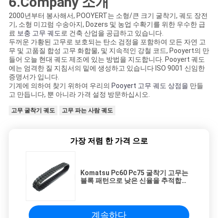
6.Company 소개
2000년부터 봉사해서, POOYERT는 소형/큰 크기 굴착기, 궤도 장전
기, 소형 미끄럼 수송아지, Dozers 및 농업 수확기를 위한 우수한 급
료
보충 고무 궤도
로 건축 산업을 공급하고 있습니다.
두꺼운 가황된 고무로 보호되는 탄소 검정을 포함하여 모든 자연 고
무 및 고품질 합성 고무 화합물, 및 지속적인 강철 코드, Pooyert의 만
들어 오늘 현대 궤도 제조에 있는 방법을 지도합니다. Pooyert 궤도
에는 엄격한 질 지침서의 밑에 생성하고 있습니다 ISO 9001 신임한
증명서가 입니다.
기계에 의하여 찾기 위하여 우리의
Pooyert 고무 궤도 상점을
만들
고 만듭니다, 뿐 아니라 가격 설정 방문하십시오.
고무 굴착기 궤도
고무 파는 사람 궤도
가장 저렴 한 가격 으로
Komatsu Pc60 Pc75 굴착기 고무는
블록 패턴으로 낮은 신율을 추적합니
다.
계속하다