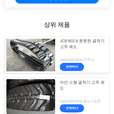
상위 제품
JCB 802.8 튼튼한 굴착기
고무 궤도
negotiable MOQ:이 PC는
연락하다
까만 소형 굴착기 고무 궤
도
negotiable MOQ:협상 가능한
연락하다