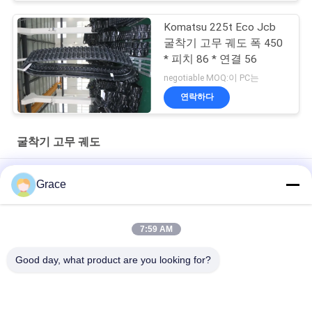
Komatsu 225t Eco Jcb
굴착기 고무 궤도 폭 450
* 피치 86 * 연결 56
negotiable MOQ:이 PC는
연락하다
굴착기 고무 궤도
미니 로더용 고무 트랙 고무 크롤러180x72x36
Grace
건설 기계용 고무 트랙 230x72x45
7:59 AM
저잡음 굴착기 고무는 Kubota Rx202 U20를 위한 크기 250 x 96 x
41mm를 추적하습니다
Good day, what product are you looking for?
모든