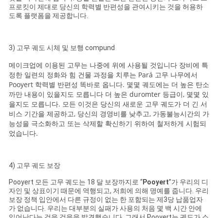
프로킷이 제대로 당신의 학력별 반편성을 관여시키는 것을 허용하
도록 플랫폼을 제공합니다.
3) 고무 궤도 시체 및 보행 compund
메이크업에 이용된 고무는 나중에 위에 사용될 것입니다 장비에 특
정한 일련의 정화와 힘 건물 과정을 치루는 Pará 고무 나무에서
Pooyert 학력별 반편성 똑바로 옵니다. 몇몇 궤도에는 더 높은 탄소
까만 내용이 있을지도 모릅니다 더 높은 duromter 등급이, 몇몇 있
을지도 모릅니다. 모든 이것은 당신의 새로운 고무 궤도가 더 긴 서
비스 기간을 제공하고, 당신의 경영비를 낮추고, 가동불능시간의 가
능성을 극소화하고 또는 삭제할 확신하기 위하여 철저하게 시험되
었습니다.
4) 고무 궤도 보장
Pooyert 모든 고무 궤도는 18 달 보장까지로 “
Pooyert
”가 우리의 디
자인 및 상표이기 때문에 역행되고, 저희에 의해 명예를 줍니다. 우리
보장 정책 입안에서 다른 규정이 없는 한 포함되는 제3당 납품업자
가 없습니다. 우리는 대부분의 실패가 사용의 처음 몇 백 시간 안에
일어난다는 것을 것을을 발견했습니다, 그래서 Pooyert는 궤도가 소