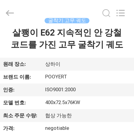
2018
-
2026
Shanghai
Puyi
굴착기 고무 궤도
Industrial
Co.,
살쾡이 E62 지속적인 안 강철
집
Ltd..
All
Rights
코드를 가진 고무 굴착기 궤도
Reserved.
제
품
원래 장소:
상하이
POOYERT
브랜드 이름:
회
ISO9001:2000
인증:
사
400x72.5x76KW
모델 번호:
소
최소 주문 수량:
협상 가능한
개
negotiable
가격: