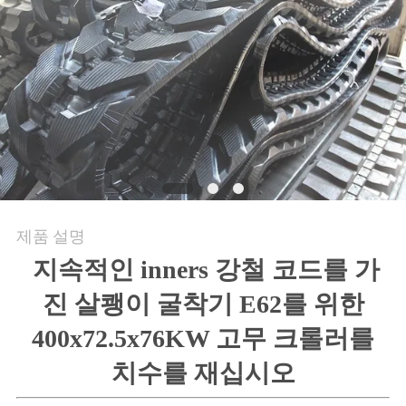
의
하
기
조
회
를
제품 설명
요
지속적인 inners 강철 코드를 가
청
진 살쾡이 굴착기 E62를 위한
하
400x72.5x76KW 고무 크롤러를
다
치수를 재십시오