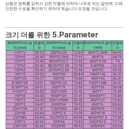
상품은 영화를 감싸서 강한 밧줄에 의하여 나무로 되는 깔판에 그 때
안전한 수송을 확인하기 위하여 묶습니다 포장될 것입니다.
5.Parameter
크기 더를 위한
Width*Pitch 길
연결의
Width*Pitch 길
연결의
Width*Pitch 길이
연결의
(mm)
이 (mm)
수
이 (mm)
수
수
130*72
28-53
300*52.5K
72-84
400*72.5KW
68-92
150*60
28-49
300*52.5KW
72-92
400*74
68-76
150*72
29-40
KB300*52.5
72-92
400*75.5K
74
170*60
30-40
KB300*52.5N
72-98
B400*86
52-55
180*60
30-40
JD300*52.5N
72-98
400*90
42-56
180*72
30-58
300*53K
80-84
Y400*142
36-37
180*72K
30-37
300*55
70-86
400*144
36-41
B180*72K
34-51
300*55.5K
76-82
Y400*144K
36-41
B180*72A
30-51
300*71K
72-55
420*100
50-58
H180*72
30-50
300*109N
25-42
450*71
76-88
190*60
30-40
K300*109
37-41
DW450*71
76-88
190*72
34-39
300*109WK
35-42
450*73.5
76-84
200*72
34-47
B300*84
78-52
450*76
80-84
200-*72K
37-47
T300*86K
48-52
450*81N
72-80
230*48
60-84
320*52.5
72-98
450*81W
72-78
230*48K
60-84
B320*52.5
68-98
KB450*81.5
72-80
230*72
42-56
320*54
70-84
K450*83.5
72-74
230*72K
42-56
B320*86
49-52
B450*84
53-56