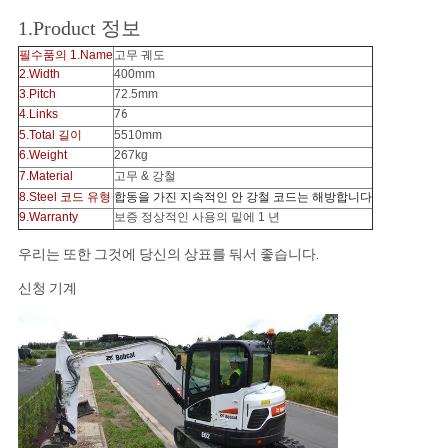
NEWS
1.Product 정보
필수품의 1.Name
고무 궤도
사
2.Width
400mm
3.Pitch
72.5mm
이
4.Links
76
5.Total 길이
5510mm
트
6.Weight
267kg
7.Material
고무 & 강철
맵
8.Steel 코드 유형
합동을 가진 지속적인 안 강철 코드는 해방합니다
9.Warranty
보증 정상적인 사용의 밑에 1 년
우리는 또한 그것에 당신의 상표를 둬서 좋습니다.
PRIVACY
신청 기계
POLICY