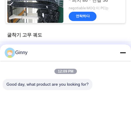
* 피치 86 * 연결 56
negotiable MOQ:이 PC는
연락하다
굴착기 고무 궤도
미니 로더용 고무 트랙 고무 크롤러180x72x36
Ginny
건설 기계용 고무 트랙 230x72x45
12:09 PM
저잡음 굴착기 고무는 Kubota Rx202 U20를 위한 크기 250 x 96 x
41mm를 추적하습니다
Good day, what product are you looking for?
모든
굴착기 고무 궤도
농업 고무 궤도
궤도 장전기 고무 궤