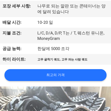
공
포장 세부 사항:
나무로 되는 깔판 또는 콘테이너는 양
에 달려 있습니다
장
배달 시간:
10-20 일
견
지불 조건:
L/C, D/A, D/P, T는 / T, 웨스턴 유니온,
학
MoneyGram
공급 능력:
한달에 5000 조각
품
,
하이 라이트:
고무 굴착기 궤도
고무 파는 사람 궤도
질
관
최고의 가격
리
문