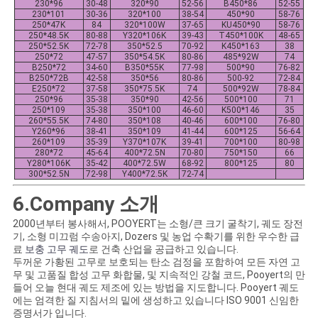
230*96
30-48
320*90
52-56
B450*86
52-55
230*101
30-36
320*100
38-54
450*90
58-76
250*47K
84
320*100W
37-65
KU450*90
58-76
250*48.5K
80-88
Y320*106K
39-43
T450*100K
48-65
250*52.5K
72-78
350*52.5
70-92
K450*163
38
250*72
47-57
350*54.5K
80-86
485*92W
74
B250*72
34-60
B350*55K
77-98
500*90
76-82
B250*72B
42-58
350*56
80-86
500-92
72-84
E250*72
37-58
350*75.5K
74
500*92W
78-84
250*96
35-38
350*90
42-56
500*100
71
250*109
35-38
350*100
46-60
K500*146
35
260*55.5K
74-80
350*108
40-46
600*100
76-80
Y260*96
38-41
350*109
41-44
600*125
56-64
260*109
35-39
Y370*107K
39-41
700*100
80-98
280*72
45-64
400*72.5N
70-80
750*150
66
Y280*106K
35-42
400*72.5W
68-92
800*125
80
300*52.5N
72-98
Y400*72.5K
72-74
6.Company 소개
2000년부터 봉사해서, POOYERT는 소형/큰 크기 굴착기, 궤도 장전
기, 소형 미끄럼 수송아지, Dozers 및 농업 수확기를 위한 우수한 급
료
보충 고무 궤도
로 건축 산업을 공급하고 있습니다.
두꺼운 가황된 고무로 보호되는 탄소 검정을 포함하여 모든 자연 고
무 및 고품질 합성 고무 화합물, 및 지속적인 강철 코드, Pooyert의 만
들어 오늘 현대 궤도 제조에 있는 방법을 지도합니다. Pooyert 궤도
에는 엄격한 질 지침서의 밑에 생성하고 있습니다 ISO 9001 신임한
증명서가 입니다.