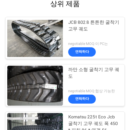
상위 제품
JCB 802.8 튼튼한 굴착기
고무 궤도
negotiable MOQ:이 PC는
연락하다
까만 소형 굴착기 고무 궤
도
negotiable MOQ:협상 가능한
연락하다
Komatsu 225t Eco Jcb
굴착기 고무 궤도 폭 450