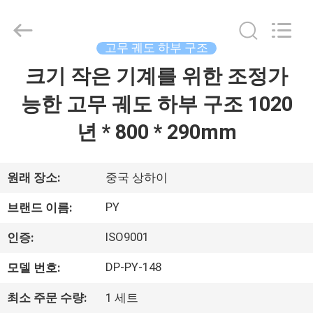
2018
-
2026
Shanghai
Puyi
고무 궤도 하부 구조
Industrial
Co.,
크기 작은 기계를 위한 조정가
집
Ltd..
All
Rights
능한 고무 궤도 하부 구조 1020
Reserved.
제
년 * 800 * 290mm
품
원래 장소:
중국 상하이
회
PY
브랜드 이름:
사
ISO9001
인증:
소
DP-PY-148
모델 번호:
개
최소 주문 수량:
1 세트