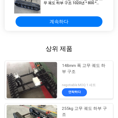
무 궤도 하부 구조 1020년 * 800 *
290mm
계속하다
상위 제품
148mm 폭 고무 궤도 하
부 구조
negotiable MOQ:1 세트
연락하다
255kg 고무 궤도 하부 구
조