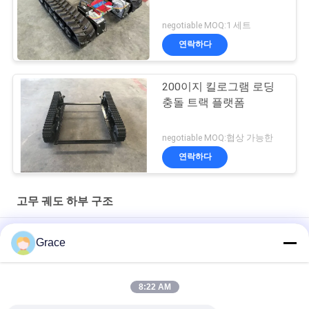
negotiable MOQ:1 세트
연락하다
200이지 킬로그램 로딩
충돌 트랙 플랫폼
negotiable MOQ:협상 가능한
연락하다
고무 궤도 하부 구조
48V 1kw 로딩 레이어 200kg 고무 트랙 차시 Dp-Kls-150
Grace
소방 설비 휠체어 잔디 깎는 기계를 위한 샤시 300 킬로그램 크롤
러 하부 구조
8:22 AM
동력 전달 장치 500KG 짐 고무 차대 검정 색깔