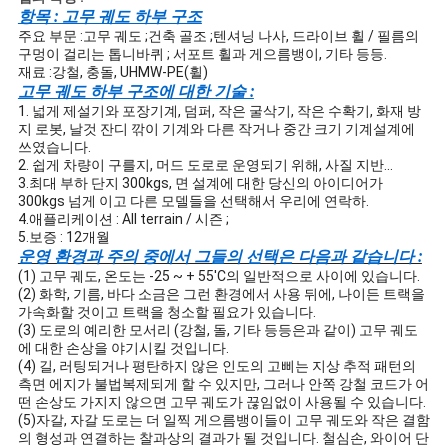
NEWS
항목 : 고무 궤도 하부 구조
주요 부문 :고무 궤도 ;건축 골조 ;텐셔닝 나사, 드라이브 휠 / 필름의
구멍이 걸리는 톱니바퀴 ; 서포트 휠과 게으름뱅이, 기타 등등.
사
재료 :강철, 충돌, UHMW-PE(휠)
고무 궤도 하부 구조에 대한 기술 :
이
1. 넓게 제설기와 포장기계, 덤퍼, 작은 굴삭기, 작은 수확기, 화재 방
지 로봇, 날것 잔디 깎이 기계와 다른 작거나 중간 크기 기계설계에
쓰였습니다.
트
2. 쉽게 차량이 구를지, 머드 도로로 운영되기 위해, 사질 지반...
3.최대 부하 단지 300kgs, 면 설계에 대한 당신의 아이디어가
맵
300kgs 넘게 이고 다른 모델들을 선택해서 우리에 연락하.
4.애플리케이션 : All terrain / 시즌 ;
5.보증 : 12개월
운영 환경과 주의 중에서 그들의 선택은 다음과 같습니다 :
PRIVACY
(1) 고무 궤도, 온도는 -25 ~ + 55'C의 일반적으로 사이에 있습니다.
POLICY
(2) 화학, 기름, 바다 소금은 그런 환경에서 사용 뒤에, 나이든 트랙을
가속화할 것이고 트랙을 청소할 필요가 있습니다.
(3) 도로의 예리한 모서리 (강철, 돌, 기타 등등은과 같이) 고무 궤도
에 대한 손상을 야기시킬 것입니다.
(4) 길, 러팅되거나 평탄하지 않은 인도의 고삐는 지상 추적 패턴의
측면 에지가 불법복제되게 할 수 있지만, 그러나 안쪽 강철 코드가 어
떤 손상도 가지지 않으면 고무 궤도가 끊임없이 사용될 수 있습니다.
(5)자갈, 자갈 도로는 더 일찍 게으름뱅이들이 고무 궤도와 작은 결함
의 형성과 연결하는 찰과상의 결과가 될 것입니다. 철심손, 와이어 단