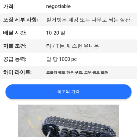
negotiable
가격:
공
장
포장 세부 사항:
벌거벗은 패킹 또는 나무로 되는 깔판
견
배달 시간:
10-20 일
학
지불 조건:
티 / T는, 웨스턴 유니온
공급 능력:
달 당 1000 pc
품
,
하이 라이트:
크롤러 궤도 하부 구조
고무 궤도 포좌
질
관
최고의 가격
리
문