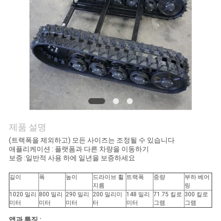
의
하
기
조
회
를
제품 설명
요
(트랙폭을 제외하고) 모든 사이즈는 조정될 수 있습니다
애플리케이션 : 플랫폼과 다른 차량을 이동하기
청
보증 :일반적 사용 하에 일년을 보증하세요
하
길이
폭
높이
드라이브 휠
트랙폭
중량
부하 베어
지름
링
다
1020 밀리
800 밀리
290 밀리
200 밀리미
148 밀리
71.75 킬로
300 킬로
미터
미터
미터
터
미터
그램
그램
앱과 특징 :