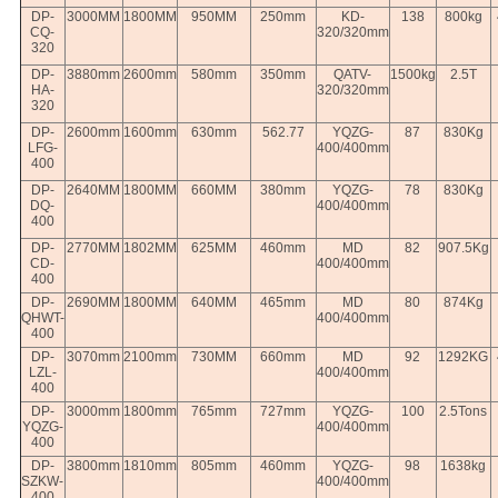
DP-
3000MM
1800MM
950MM
250mm
KD-
138
800kg
CQ-
320/320mm
320
DP-
3880mm
2600mm
580mm
350mm
QATV-
1500kg
2.5T
HA-
320/320mm
320
DP-
2600mm
1600mm
630mm
562.77
YQZG-
87
830Kg
LFG-
400/400mm
400
DP-
2640MM
1800MM
660MM
380mm
YQZG-
78
830Kg
DQ-
400/400mm
400
DP-
2770MM
1802MM
625MM
460mm
MD
82
907.5Kg
CD-
400/400mm
400
DP-
2690MM
1800MM
640MM
465mm
MD
80
874Kg
QHWT-
400/400mm
400
DP-
3070mm
2100mm
730MM
660mm
MD
92
1292KG
LZL-
400/400mm
400
DP-
3000mm
1800mm
765mm
727mm
YQZG-
100
2.5Tons
YQZG-
400/400mm
400
DP-
3800mm
1810mm
805mm
460mm
YQZG-
98
1638kg
SZKW-
400/400mm
400