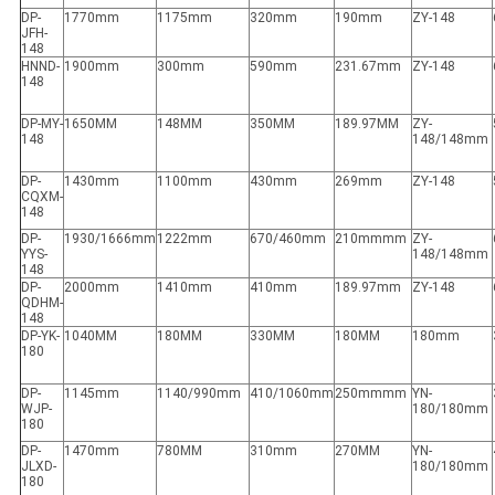
DP-
1770mm
1175mm
320mm
190mm
ZY-148
JFH-
148
HNND-
1900mm
300mm
590mm
231.67mm
ZY-148
148
DP-MY-
1650MM
148MM
350MM
189.97MM
ZY-
148
148/148mm
DP-
1430mm
1100mm
430mm
269mm
ZY-148
CQXM-
148
DP-
1930/1666mm
1222mm
670/460mm
210mmmm
ZY-
YYS-
148/148mm
148
DP-
2000mm
1410mm
410mm
189.97mm
ZY-148
QDHM-
148
DP-YK-
1040MM
180MM
330MM
180MM
180mm
180
DP-
1145mm
1140/990mm
410/1060mm
250mmmm
YN-
WJP-
180/180mm
180
DP-
1470mm
780MM
310mm
270MM
YN-
JLXD-
180/180mm
180