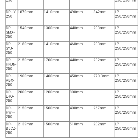
250
250/250mm
DP-JY-
1870mm
1410mm
490mm
342mm
LP
250
250/250mm
DP-
1540mm
1300mm
440mm
203mm
LP
SMX-
250/250mm
250
DP-
2180mm
1410mm
460mm
203mm
LP
SYJ-
250/250mm
250
DP-
2150mm
1700mm
440mm
232mm
LP
HNJN-
250/250mm
250
DP-
1900mm
1400mm
450mm
270.3mm
LP
ABX-
250/250mm
250
DP-
2000mm
1200mm
800mm
LP
LHQ-
250/250mm
250
DP-
2150mm
1500mm
400mm
267mm
LP
HWF-
250/250mm
250
DP-
2139mm
1500mm
510mm
202mm
LP
BJCZ-
250/250mm
250