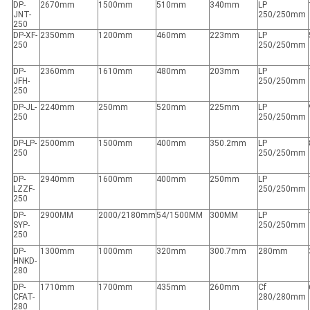
DP-
2670mm
1500mm
510mm
340mm
LP
JNT-
250/250mm
250
DP-XF-
2350mm
1200mm
460mm
223mm
LP
250
250/250mm
DP-
2360mm
1610mm
480mm
203mm
LP
JFH-
250/250mm
250
DP-JL-
2240mm
250mm
520mm
225mm
LP
250
250/250mm
DP-LP-
2500mm
1500mm
400mm
350.2mm
LP
250
250/250mm
DP-
2940mm
1600mm
400mm
250mm
LP
LZZF-
250/250mm
250
DP-
2900MM
2000/2180mm
54/1500MM
300MM
LP
SYP-
250/250mm
250
DP-
1300mm
1000mm
320mm
300.7mm
280mm
HNKD-
280
DP-
1710mm
1700mm
435mm
260mm
Cf
CFAT-
280/280mm
280