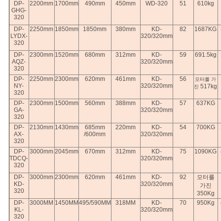
DP-
2200mm
1700mm
490mm
450mm
WD-320
51
610kg
GHG-
320
DP-
2250mm
1850mm
1850mm
380mm
KD-
82
1687KG
LYDX-
320/320mm
320
DP-
2300mm
1520mm
680mm
312mm
KD-
59
691.5kg
AQZ-
320/320mm
320
DP-
2250mm
2300mm
620mm
461mm
KD-
56
모터
를 가
NY-
320/320mm
517kg
진
320
DP-
2300mm
1500mm
560mm
388mm
KD-
57
637KG
GA-
320/320mm
320
DP-
2130mm
1430mm
685mm
220mm
KD-
54
700KG
AX-
/600mm
320/320mm
320
DP-
3000mm
2045mm
670mm
312mm
KD-
75
1090KG
TDCQ-
320/320mm
320
DP-
3000mm
2300mm
620mm
461mm
KD-
92
모터를
KD-
320/320mm
가진
320
350Kg
DP-
3000MM
1450MM
495/590MM
318MM
KD-
70
950Kg
KL-
320/320mm
320