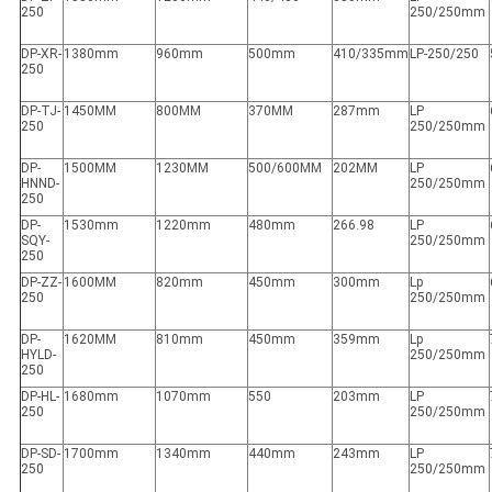
250
250/250mm
DP-XR-
1380mm
960mm
500mm
410/335mm
LP-250/250
250
DP-TJ-
1450MM
800MM
370MM
287mm
LP
250
250/250mm
DP-
1500MM
1230MM
500/600MM
202MM
LP
HNND-
250/250mm
250
DP-
1530mm
1220mm
480mm
266.98
LP
SQY-
250/250mm
250
DP-ZZ-
1600MM
820mm
450mm
300mm
Lp
250
250/250mm
DP-
1620MM
810mm
450mm
359mm
Lp
HYLD-
250/250mm
250
DP-HL-
1680mm
1070mm
550
203mm
LP
250
250/250mm
DP-SD-
1700mm
1340mm
440mm
243mm
LP
250
250/250mm