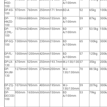
HGD-
A/100mm
100
DP-XG-
970mm
760mm
250mm
171.9mm
BD-A
52
65kg
100k
100
DP-
1100mm
880mm
290mm
155mm
BD
59
87kg
300k
HNZD-
A/100mm
100
DP-
1070mm
340mm
290mm
150mm
BD
57
53.5kg
150k
ZZRL-
A/100mm
100
DP-GQ-
1300mm
700mm
230mm
210mm
BD
65
100kg
300K
100
A/100mm
DP-FL-
1000mm
1200mm
420mm
150mm
BD
57
125kg
200k
100
A/100mm
DP-LX-
670mm
525mm
250mm
193.7mm
WJ-130/130
37
35kg
200k
130
DP-
1270mm
100mm
270mm
200mm
WJ-
70
88.5kg
300k
XHJM-
130/130mm
130
DP-ZQ-
1070mm
785mm
400mm
195mm
WJ-
59
207kg
300k
130
130/130mm
DP-
950mm
1650mm
300mm
150mm
BD
53
79kg
300k
DECOD-
A/100mm
100