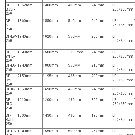
DP-
1862mm
1400mm
480mm
245mm
LP
BJLT-
250/250mm
250
DP-
1860mm
1550mm
510mm
240mm
LP
KFT-
250/250mm
250
DP-LW-
1940mm
1020mm
550MM
230mm
LP
250
250/250mm
DP-
1940mm
1500mm
1360mm
240mm
LP
WHB-
250/250mm
250
DP-LG-
1940mm
1800mm
555MM
218mm
LP
250
250/250mm
DP-
2150mm
1195mm
435mm
203mm
LP
DYL-
250/250mm
250
DP-KN-
1850mm
1690mm
460mm
243mm
LP
250
250/250mm
DP-
1610mm
1200mm
482mm
322mm
LP
RLX-
250/250mm
250
DP-
1800mm
1430mm
480mm
190mm
LP
BJLT-
250/250mm
250
DP-DS-
1840mm
1550mm
500mm
267mm
LP