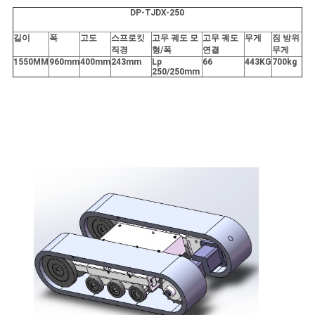
NEWS
DP-TJDX-250
길이
폭
고도
스프로킷
고무 궤도 모
고무 궤도
무게
짐 방위
사
직경
형/폭
연결
무게
1550MM
960mm
400mm
243mm
Lp
66
443KG
700kg
250/250mm
이
트
맵
PRIVACY
POLICY