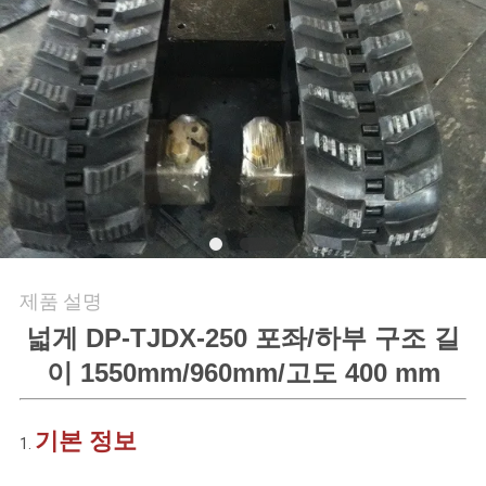
의
하
기
조
회
를
요
제품 설명
청
넓게 DP-TJDX-250 포좌/하부 구조 길
이 1550mm/960mm/고도 400 mm
하
다
기본 정보
1.