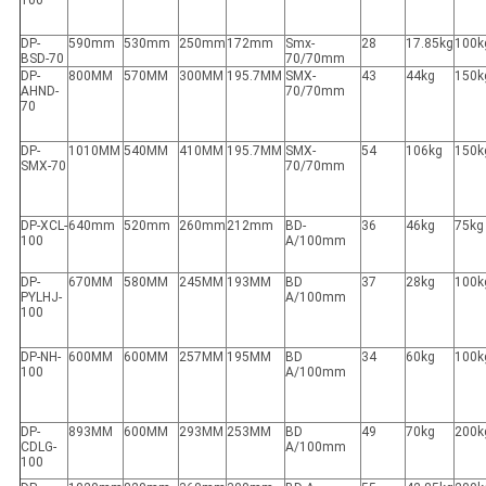
100
DP-
590mm
530mm
250mm
172mm
Smx-
28
17.85kg
100k
BSD-70
70/70mm
DP-
800MM
570MM
300MM
195.7MM
SMX-
43
44kg
150k
AHND-
70/70mm
70
DP-
1010MM
540MM
410MM
195.7MM
SMX-
54
106kg
150k
SMX-70
70/70mm
DP-XCL-
640mm
520mm
260mm
212mm
BD-
36
46kg
75kg
100
A/100mm
DP-
670MM
580MM
245MM
193MM
BD
37
28kg
100k
PYLHJ-
A/100mm
100
DP-NH-
600MM
600MM
257MM
195MM
BD
34
60kg
100k
100
A/100mm
DP-
893MM
600MM
293MM
253MM
BD
49
70kg
200k
CDLG-
A/100mm
100