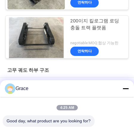
연락하다
200이지 킬로그램 로딩
충돌 트랙 플랫폼
negotiable MOQ:협상 가능한
연락하다
고무 궤도 하부 구조
48V 1kw 로딩 레이어 200kg 고무 트랙 차시 Dp-Kls-150
Grace
소방 설비 휠체어 잔디 깎는 기계를 위한 샤시 300 킬로그램 크롤
러 하부 구조
4:25 AM
동력 전달 장치 500KG 짐 고무 차대 검정 색깔
Good day, what product are you looking for?
모든