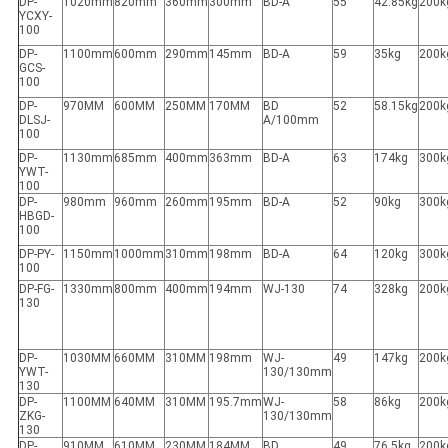
DP-
1020mm
820mm
360mm
300mm
BD-A
55
42.85kg
200k
YCXY-
100
DP-
1100mm
600mm
290mm
145mm
BD-A
59
35kg
200k
GCS-
100
DP-
970MM
600MM
250MM
170MM
BD
52
58.15kg
200k
DLSJ-
A/100mm
100
DP-
1130mm
685mm
400mm
363mm
BD-A
63
174kg
300k
YWT-
100
DP-
980mm
960mm
260mm
195mm
BD-A
52
90kg
300k
HBGD-
100
DP-PY-
1150mm
1000mm
310mm
198mm
BD-A
64
120kg
300k
100
DP-FG-
1330mm
800mm
400mm
194mm
WJ-130
74
328kg
200k
130
DP-
1030MM
660MM
310MM
198mm
WJ-
49
147kg
200k
YWT-
130/130mm
130
DP-
1100MM
640MM
310MM
195.7mm
WJ-
58
86kg
200k
ZKG-
130/130mm
130
DP-
910MM
610MM
230MM
184MM
BD
49
76.5kg
200k