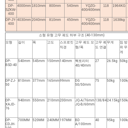
DP-
4000mm
1810mm
800mm
540mm
YQZG-
118
1964KG
SZKW-
400/400mm
400
DP-JY-
4030mm
2040mm
810mm
450mm
YQZG-
118
1638kg
400
400/400mm
소형 유형 고무 궤도 하부 구조 (40-130mm)
모형
길이
폭
고도
스프로킷
고무 궤도 모
고무 궤
무게
짐 방
직경
형/폭
도 연결
위 무
게
DP-
540mm
545mm
150mm
140mm
헥토리터
27
26.5kg
50kg
BSD-40
40/40mm
DP-ZJ-
810mm
377mm
165mm
99mm
DG
75
50kg
100k
50
50/50mm
DP-
940mm
550mm
210mm
200mm
JQ-A/76mm
138/84
24.15kg
150k
XAJD-
JQ-B/60mm
76
DP-
700MM
520MM
240MM
197MM
BD
40
95kg
100k
CDJH-
A/100mm