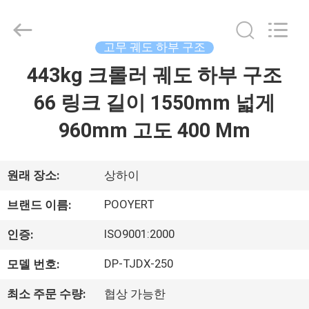
2018
-
2026
Shanghai
Puyi
고무 궤도 하부 구조
Industrial
Co.,
443kg 크롤러 궤도 하부 구조
집
Ltd..
All
Rights
66 링크 길이 1550mm 넓게
Reserved.
제
960mm 고도 400 Mm
품
원래 장소:
상하이
회
POOYERT
브랜드 이름:
사
ISO9001:2000
인증:
소
DP-TJDX-250
모델 번호:
개
최소 주문 수량:
협상 가능한