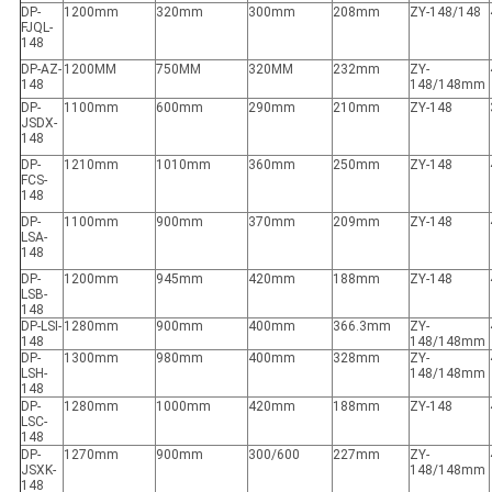
DP-
1200mm
320mm
300mm
208mm
ZY-148/148
FJQL-
148
DP-AZ-
1200MM
750MM
320MM
232mm
ZY-
148
148/148mm
DP-
1100mm
600mm
290mm
210mm
ZY-148
JSDX-
148
DP-
1210mm
1010mm
360mm
250mm
ZY-148
FCS-
148
DP-
1100mm
900mm
370mm
209mm
ZY-148
LSA-
148
DP-
1200mm
945mm
420mm
188mm
ZY-148
LSB-
148
DP-LSI-
1280mm
900mm
400mm
366.3mm
ZY-
148
148/148mm
DP-
1300mm
980mm
400mm
328mm
ZY-
LSH-
148/148mm
148
DP-
1280mm
1000mm
420mm
188mm
ZY-148
LSC-
148
DP-
1270mm
900mm
300/600
227mm
ZY-
JSXK-
148/148mm
148