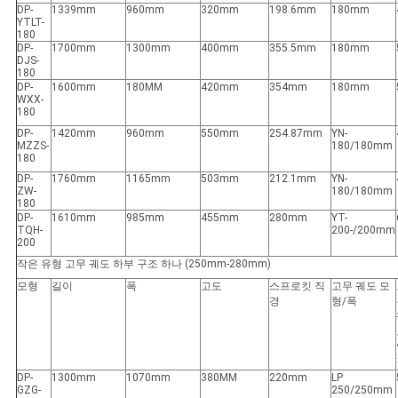
DP-
1339mm
960mm
320mm
198.6mm
180mm
YTLT-
180
DP-
1700mm
1300mm
400mm
355.5mm
180mm
DJS-
180
DP-
1600mm
180MM
420mm
354mm
180mm
WXX-
180
DP-
1420mm
960mm
550mm
254.87mm
YN-
MZZS-
180/180mm
180
DP-
1760mm
1165mm
503mm
212.1mm
YN-
ZW-
180/180mm
180
DP-
1610mm
985mm
455mm
280mm
YT-
TQH-
200-/200mm
200
작은 유형 고무 궤도 하부 구조 하나 (250mm-280mm)
모형
길이
폭
고도
스프로킷 직
고무 궤도 모
경
형/폭
DP-
1300mm
1070mm
380MM
220mm
LP
GZG-
250/250mm