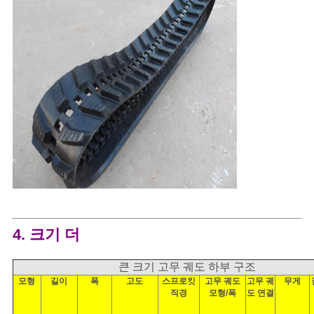
4. 크기 더
큰 크기 고무 궤도 하부 구조
모형
길이
폭
고도
스프로킷
고무 궤도
고무 궤
무게
직경
모형/폭
도 연결