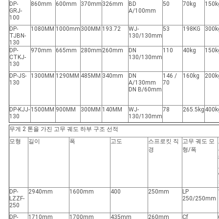
DP-
860mm
600mm
370mm
326mm
BD
50
70kg
150k
GRJ-
A/100mm
100
DP-
1080MM
1000mm
300MM
193.72
WJ-
53
198KG
300k
TJBN-
130/130mm
130
DP-
970mm
665mm
280mm
260mm
DN
110
40kg
150k
CTKJ-
130/130mm
130
DP-JS-
1300MM
1290MM
485MM
340mm
DN
146 /
160kg
200k
130
A/130mm
70
DN B/60mm
DP-KJJ-
1500MM
900MM
300MM
140MM
WJ-
78
265.5kg
400k
130
130/130mm
무게 2 톤을 가진 고무 궤도 하부 구조 선적
모형
길이
폭
고도
스프로킷 직
고무 궤도 모
경
형/폭
DP-
2940mm
1600mm
400
250mm
LP
LZZF-
250/250mm
250
DP-
1710mm
1700mm
435mm
260mm
Cf