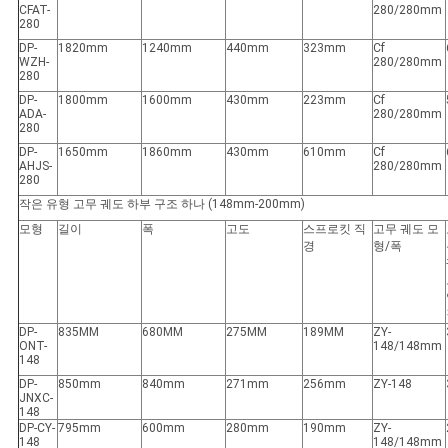
CFAT-
280/280mm
280
DP-
1820mm
1240mm
440mm
323mm
Cf
WZH-
280/280mm
280
DP-
1800mm
1600mm
430mm
223mm
Cf
ADA-
280/280mm
280
DP-
1650mm
1860mm
430mm
610mm
Cf
AHJS-
280/280mm
280
작은 유형 고무 궤도 하부 구조 하나 (148mm-200mm)
모형
길이
폭
고도
스프로킷 직
고무 궤도 모
경
형/폭
DP-
835MM
680MM
275MM
189MM
ZY-
ONT-
148/148mm
148
DP-
850mm
840mm
271mm
256mm
ZY-148
JNXC-
148
DP-CY-
795mm
600mm
280mm
190mm
ZY-
148
148/148mm