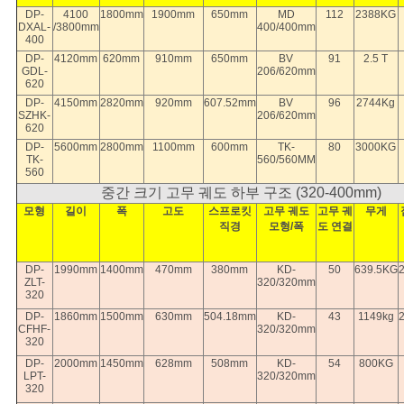
DP-
4100
1800mm
1900mm
650mm
MD
112
2388KG
DXAL-
/3800mm
400/400mm
400
DP-
4120mm
620mm
910mm
650mm
BV
91
2.5 T
GDL-
206/620mm
620
DP-
4150mm
2820mm
920mm
607.52mm
BV
96
2744Kg
SZHK-
206/620mm
620
DP-
5600mm
2800mm
1100mm
600mm
TK-
80
3000KG
TK-
560/560MM
560
중간 크기 고무 궤도 하부 구조 (320-400mm)
모형
길이
폭
고도
스프로킷
고무 궤도
고무 궤
무게
직경
모형/폭
도 연결
DP-
1990mm
1400mm
470mm
380mm
KD-
50
639.5KG
ZLT-
320/320mm
320
DP-
1860mm
1500mm
630mm
504.18mm
KD-
43
1149kg
CFHF-
320/320mm
320
DP-
2000mm
1450mm
628mm
508mm
KD-
54
800KG
LPT-
320/320mm
320