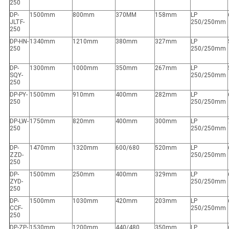
250
DP-
1500mm
800mm
370MM
158mm
LP
JLTF-
250/250mm
250
DP-HN-
1340mm
1210mm
380mm
327mm
LP
250
250/250mm
DP-
1300mm
1000mm
350mm
267mm
LP
SQY-
250/250mm
250
DP-PY-
1500mm
910mm
400mm
282mm
LP
250
250/250mm
DP-LW-
1750mm
820mm
400mm
300mm
LP
250
250/250mm
DP-
1470mm
1320mm
600/680
520mm
LP
ZZD-
250/250mm
250
DP-
1500mm
250mm
400mm
329mm
LP
ZYD-
250/250mm
250
DP-
1500mm
1030mm
420mm
203mm
LP
CCF-
250/250mm
250
DP-ZP-
1530mm
1200mm
440/480
350mm
LP