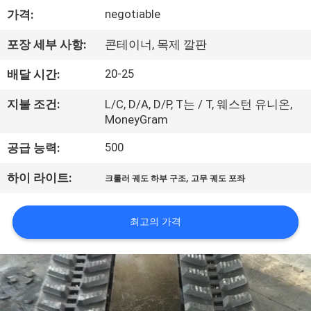
negotiable
가격:
공
장
포장 세부 사항:
콘테이너, 목제 깔판
견
20-25
배달 시간:
학
지불 조건:
L/C, D/A, D/P, T는 / T, 웨스턴 유니온,
MoneyGram
500
품
공급 능력:
질
,
하이 라이트:
크롤러 궤도 하부 구조
고무 궤도 포좌
관
최고의 가격
리
문