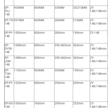
DP-
950MM
800MM
330MM
OD210MM
ZY-
SYJ-
148/148mm
148
DP-TR-
997MM
800MM
286MM
210MM
ZY-
148
148/148mm
DP-PY-
1000mm
800mm
280mm
190mm
ZY-148
148
DP-
1088mm
800mm
395/460mm
360mm
ZY-
DYYB-
148/148mm
148
DP-
1088mm
800mm
395/460mm
360mm
ZY-
LDM-
148/148mm
148
DP-
1100mm
850MM
300MM
190mm
ZY-
TSH-
148/148mm
148
DP-PY-
1020mm
800mm
290mm
200mm
ZY-
148
148/148mm
DP-DG-
1060mm
760mm
290mm
232mm
ZY-
148
148/148mm