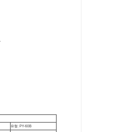
,
유형: PY-60B