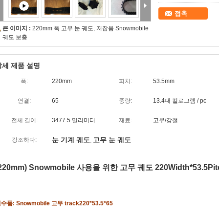
접촉
큰 이미지 :
220mm 폭 고무 눈 궤도, 저잡음 Snowmobile
궤도 보충
상세 제품 설명
폭:
220mm
피치:
53.5mm
연결:
65
중량:
13.4대 킬로그램 / pc
전체 길이:
3477.5 밀리미터
재료:
고무/강철
눈 기계 궤도
고무 눈 궤도
강조하다:
,
220mm) Snowmobile 사용을 위한 고무 궤도 220Width*53.5Pitc
수품: Snowmobile 고무 track220*53.5*65