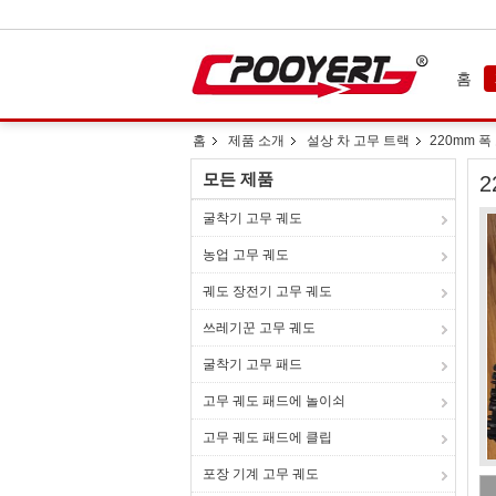
홈
홈
제품 소개
설상 차 고무 트랙
220mm 폭
모든 제품
2
굴착기 고무 궤도
농업 고무 궤도
궤도 장전기 고무 궤도
쓰레기꾼 고무 궤도
굴착기 고무 패드
고무 궤도 패드에 놀이쇠
고무 궤도 패드에 클립
포장 기계 고무 궤도