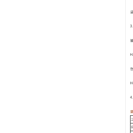
굴
3
볼
H
현
H
4
모
유