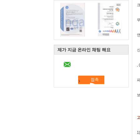
크
무
제가 지금 온라인 채팅 해요
신
,
피
보
고
1