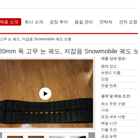
제품 소개
회사 소개
공장 투어
품질 관리
연락처
견적 요청
 고무 눈 궤도, 저잡음 Snowmobile 궤도 보충
20mm 폭 고무 눈 궤도, 저잡음 Snowmobile 궤도 
제품 상세 정보:
원래 장소:
브랜드 이름:
인증:
모델 번호:
결제 및 배송 조건:
최소 주문 수량:
가격:
포장 세부 사항:
배달 시간:
지불 조건:
공급 능력: