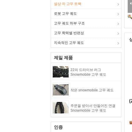
설상 차 고무 트랙
로봇 고무 궤도
고무 궤도 하부 구조
고무 학력별 반편성
지속적인 고무 궤도
제일 제품
22의 드라이브 러그
Snowmobile 고무 궤도
작은 snowmobile 고무 궤도
(
주문을 받아서 만들어진 연결
Snowmobile 고무 궤도
필
인증