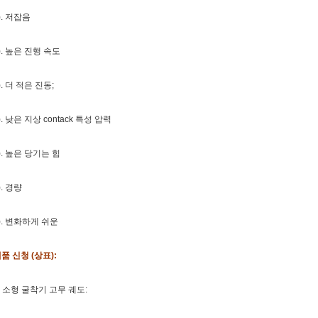
). 저잡음
). 높은 진행 속도
). 더 적은 진동;
). 낮은 지상 contack 특성 압력
). 높은 당기는 힘
). 경량
). 변화하게 쉬운
품 신청 (상표):
. 소형 굴착기 고무 궤도: