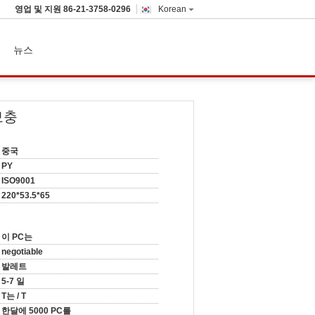
영업 및 지원
86-21-3758-0296
Korean
뉴스
보충
중국
PY
ISO9001
220*53.5*65
이 PC는
negotiable
발레트
5-7 일
T는 / T
한달에 5000 PC를