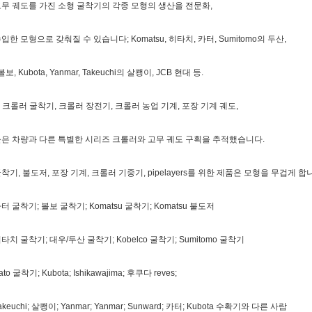
무 궤도를 가진 소형 굴착기의 각종 모형의 생산을 전문화,
입한 모형으로 갖춰질 수 있습니다; Komatsu, 히타치, 카터, Sumitomo의 두산,
 볼보, Kubota, Yanmar, Takeuchi의 살쾡이, JCB 현대 등.
. 크롤러 굴착기, 크롤러 장전기, 크롤러 농업 기계, 포장 기계 궤도,
은 차량과 다른 특별한 시리즈 크롤러와 고무 궤도 구획을 추적했습니다.
착기, 불도저, 포장 기계, 크롤러 기중기, pipelayers를 위한 제품은 모형을 무겁게 합
터 굴착기; 볼보 굴착기; Komatsu 굴착기; Komatsu 불도저
타치 굴착기; 대우/두산 굴착기; Kobelco 굴착기; Sumitomo 굴착기
ato 굴착기; Kubota; Ishikawajima; 후쿠다 reves;
akeuchi; 살쾡이; Yanmar; Yanmar; Sunward; 카터; Kubota 수확기와 다른 사람