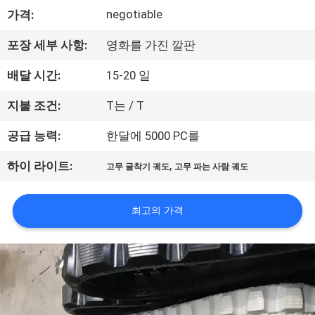
negotiable
가격:
공
장
포장 세부 사항:
영화를 가진 깔판
견
배달 시간:
15-20 일
학
지불 조건:
T는 / T
공급 능력:
한달에 5000 PC를
품
,
하이 라이트:
고무 굴착기 궤도
고무 파는 사람 궤도
질
관
최고의 가격
리
문