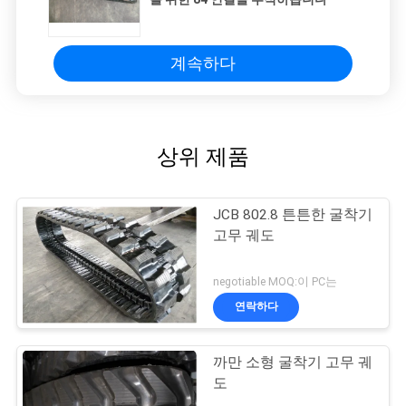
계속하다
상위 제품
JCB 802.8 튼튼한 굴착기
고무 궤도
negotiable MOQ:이 PC는
연락하다
까만 소형 굴착기 고무 궤
도