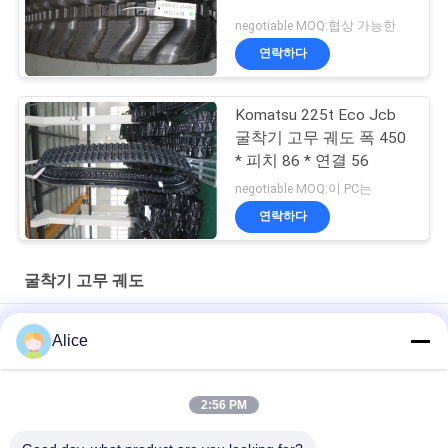
negotiable MOQ:협상 가능한
연락하다
Komatsu 225t Eco Jcb
굴착기 고무 궤도 폭 450
* 피치 86 * 연결 56
negotiable MOQ:이 PC는
연락하다
굴착기 고무 궤도
미니 로더용 고무 트랙 고무 크롤러180x72x36
Alice
건설 기계용 고무 트랙 230x72x45
2:56 PM
저잡음 굴착기 고무는 Kubota Rx202 U20를 위한 크기 250 x 96 x
41mm를 추적하습니다