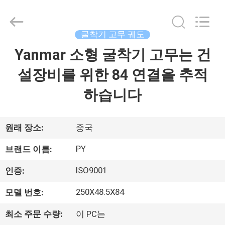
2018
-
2026
Shanghai
Puyi
굴착기 고무 궤도
Industrial
Co.,
Yanmar 소형 굴착기 고무는 건
집
Ltd..
All
Rights
설장비를 위한 84 연결을 추적
Reserved.
제
하습니다
품
원래 장소:
중국
회
PY
브랜드 이름:
사
ISO9001
인증:
소
250X48.5X84
모델 번호:
개
최소 주문 수량:
이 PC는