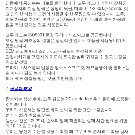
NEWS
진동에서 통신수는 피로를 운영합니다. 고무 궤도에 의하여 갖춰진
기계장치의 지상 압력은 상당히 낮을, 대략 0.14-2.30 kg/cmm의 젖
고 연약한 지형에 그것의 사용을 위한 주원인일 수 있습니다. 고무,
궤도 차량의 추가한 견인은 그(것)들이 온건한 무게의 바퀴 차량의
사
짐을 두번 당기는 것을 허용합니다.
이
고무 궤도는 ISO9001 품질 규격에 제조되고로 공급됩니다
보장 덮음 제조상의 결함은 정상적인 일에서 제품을 사용됩니다 제
트
공했습니다
OEM 권고에 따라 조건과. 고무 궤도의 부정확한 비품
긴장시키기를 포함하여 궤도의 조숙한 실패 귀착될 수 있고 보장을
맵
취소할 것입니다.
드라이브 시스템의 일정한 청소 – 스프로킷, 게으름쟁이 및 롤러 –는
뿐 아니라 궤도 높게 입니다
PRIVACY
최대 궤도 생활을 얻는 것을 추천했습니다.
POLICY
2.
납품과 패킹
완성되는 생산 후에, 고무 궤도는 QC prodedure 후에 깔판에 포장할
것이습니다.
우리가 사용하는 깔판은 바다 선박을 위한 표준 수출입니다.
뻗기 영화와 밧줄로 덮는.
생산 시간은 2개 조각, 순서의 앞에 확인되는 실제 시간 필요를 위한
약 10-15 일 입니다.
우리는 당신이 주문할 것을 계획할 때 고무 궤도 순서의 계획을 검사