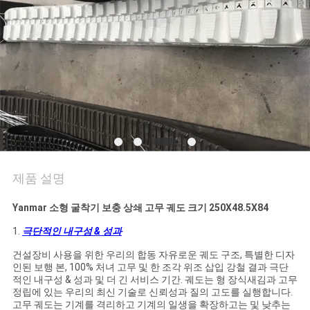
의
하
기
조
회
를
제품 설명
요
Yanmar 소형 굴착기 보충 상쇄 고무 궤도 크기 250X48.5X84
청
1.
극단적인 내구성 & 성과
하
건설장비 사용을 위한 우리의 합동 자유로운 궤도 구조, 특별한 디자
다
인된 보행 본, 100% 처녀 고무 및 한 조각 위조 삽입 강철 결과 극단
적인 내구성 & 성과 및 더 긴 서비스 기간. 궤도는 형 장식새김과 고무
정립에 있는 우리의 최신 기술로 신뢰성과 질의 고도를 실행합니다.
고무 궤도는 기계를 격리하고 기계의 일생을 확장하고는 및 낮추는