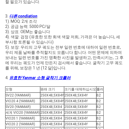
할 필요가 있습니다.
3.
다른 condiation
1). MOQ: 2개 조각
2). 공급 능력: 5000 PC/달
3). 상표: OEM는 좋습니다
4). 색깔: 검정 (유효한 또한 회색 색깔 저희, 가격은 더 높습니다, 세
부사항 토론될 수 있습니다)
5). 보장: 우리의 고무 궤도는 전부 일련 번호에 대하여 일련 번호로,
우리 제품 날짜를 추적할지도 모릅니다 합니다. 어떤 문제에 의하여
보내는 일련 번호를 가진 명확한 사진을 발생하고, 만족시키는, 그 후
에 우리는 궤도가 언제 만든지 검사해서 좋습니다. 굴착기 고무 궤도
를 위해, 보장은 1 년 (12 달)입니다.
4.
유효한 Yanmar 소형 굴착기 크롤러
모형
원래 크기
크기를 대체하십시오
롤러
SV22 (YANMAR)
250X48,5X84Y
250X48,5X84Y
B2
VIO20.4 (YANMAR)
250X48,5X84Y
250X48,5X84Y
B2
SV20 (YANMAR)
250X48,5X84
250X48,5X84Y
B2
세계 VIO20 (YANMAR)
250X48,5X84
250X48,5X84Y
B2
VIO20.1 (YANMAR)
250X48,5X84
250X48,5X84Y
B2
VIO20.2 (YANMAR)
250X48,5X84
250X48,5X84Y
B2