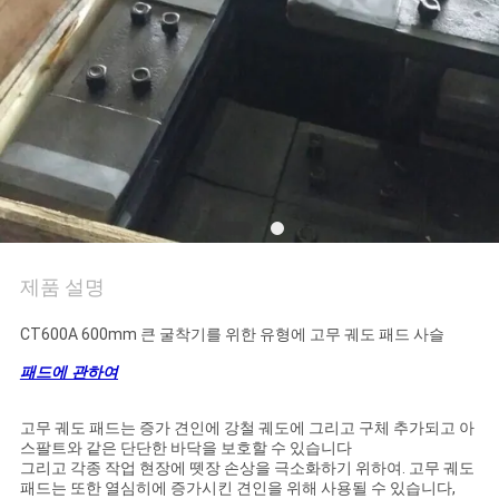
의
하
기
조
회
를
제품 설명
요
CT600A 600mm 큰 굴착기를 위한 유형에 고무 궤도 패드 사슬
청
패드에 관하여
하
다
고무 궤도 패드는 증가 견인에 강철 궤도에 그리고 구체 추가되고 아
스팔트와 같은 단단한 바닥을 보호할 수 있습니다
그리고 각종 작업 현장에 뗏장 손상을 극소화하기 위하여. 고무 궤도
패드는 또한 열심히에 증가시킨 견인을 위해 사용될 수 있습니다,