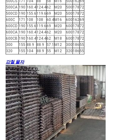
500CS
171
104
88
58
M16
500
162
69
500CA
190
160.4
124.4
62
M20
500
178
72
500CD
190
155.6
119.6
69
M20
500
178
72
600C
171
108
108
60.4
M16
600
162
69
600CD
190
155.6
119.6
69
M20
600
178
72
600CA
190
160.4
124.4
62
M20
600
178
72
600CB
190
160.4
124.4
62
M18
600
178
72
300
155
88.9
88.9
57.1
M12
300
186
55
320
155
104
88.9
55
M12
320
186
55
강철 물자