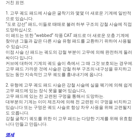
NEWS
거친 표면.
1. 고무 궤도 패드에 사슬은 굴착기와 몇몇 더 새로운 기계에 일반적
으로 있습니다.
사
“도로 강선” 패드, 이들로 때때로 불려 하부 구조의 강철 사슬에 직접
도망하십시오.
이
이 패드는 또한 “webbed” 작풍 CAT 패드로 더 새로운 모충 기계에
찾아낸 그들과 같은 다른 사슬 유형 패드를 교환하기 위하여 사용될
트
수 있습니다.
이점 사슬 산 패드는 궤도의 강철 부분이 고무에 의해 완전하게 둘러
싸이다 입니다.
맵
커브에 대하여 기계의 궤도 솔이 측에서 그 때 그것 보호되는 경우에.
고무 패드 가까운 것에 사슬은 강철 하부 구조의 내구성을 유지하고
있는 동안 지속적인 고무 궤도를 흉내내기에 옵니다.
PRIVACY
2. 유형에 고무 궤도 패드 사슬은 강철 사슬에 실을 꿰기에 의해 쉽게
POLICY
고무 패드에 있는 장식 못을 붙어 있습니다,
고무 패드에 있는 전 교련된 구멍을 통해서 도망하는.
대부분의 기계는 이미 제조자에 의해 전 교련된 이 구멍을 비치하고
있습니다 또는 구멍은 궤도 사슬로 항상 차우 사용을 위해 교련될지
도 모릅니다.
강철 굴착기 궤도를 위한 이 고무 패드는 다양한 기계를 위해 유효합
니다 만들고 만듭니다.
명세