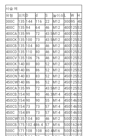
사슬 에
유형
피치
D
d
S
놀이쇠
L
W
H
300C
135
144
116
22
M12
300
95
45
400C
135
94
64
46
M12
400
125
52
400CA
135
99
72
43.5
M12
400
125
52
400CK
135
100
73
43.5
M12
400
125
52
400CB
135
104
80
46
M12
400
125
52
400CD
135
110
80
46
M12
400
125
52
400CV
135
106
76
46
M12
400
125
52
400CK
140
80
80
52
M12
400
125
52
400CW
140
86
86
52
M12
400
125
52
450CN
140
83
83
52
M12
450
125
52
450CW
140
86
86
52
M12
450
125
52
450CA
135
99
72
43.5
M12
450
125
52
450CB
154
90
90
46.3
M14
450
146
55
450CD
154
90
90
55
M14
450
146
55
450CS
154
73
73
57
M14
450
146
55
450C
154
89
73
57
M14
450
146
55
500CW
135
104
80
46
M12
500
125
52
500CB
175
102.4
86.4
57
M16
500
162
69
500C
171
108
108
60.4
M16
500
162
69