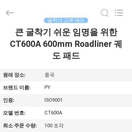
2018
-
2026
Shanghai
Puyi
굴착기 고무 패드
Industrial
Co.,
큰 굴착기 쉬운 임명을 위한
집
Ltd..
All
Rights
CT600A 600mm Roadliner 궤
Reserved.
제
도 패드
품
원래 장소:
중국
회
PY
브랜드 이름:
사
ISO9001
인증:
소
CT600A
모델 번호:
개
최소 주문 수량:
100 조각