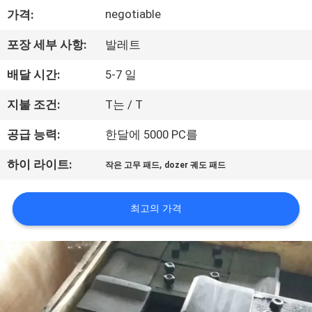
negotiable
가격:
공
장
포장 세부 사항:
발레트
견
배달 시간:
5-7 일
학
지불 조건:
T는 / T
공급 능력:
한달에 5000 PC를
품
,
하이 라이트:
작은 고무 패드
dozer 궤도 패드
질
관
최고의 가격
리
문