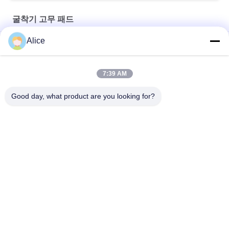
굴착기 고무 패드
Alice
300x52.5x80/82/84/86/88/90 구간 부품 발굴기 고무 트랙
350/52.5/104 수평 굴착 기계 고무 트랙
7:39 AM
500x92x84W 고품질 구부러기 고무 크롤러 고무 트랙
Good day, what product are you looking for?
모든
굴착기 고무 궤도
농업 고무 궤도
궤도 장전기 고무 궤
쓰레기꾼 고무 궤도
도
고무 궤도 패드에 놀
굴착기 고무 패드
이쇠