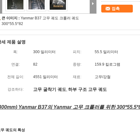
접촉
큰 이미지 :
Yanmar B37 고무 궤도 크롤러 궤도
300*55.5*82
상세 제품 설명
폭:
300 밀리미터
피치:
55.5 밀리미터
연결:
82
중량:
159.9 킬로그램
전체 길이:
4551 밀리미터
재료:
고무/강철
고무 굴착기 궤도
하부 구조 고무 궤도
강조하다:
,
300mm) Yanmar B37의 Yanmar 고무 크롤러를 위한 300*55.5
무 궤도의 특성