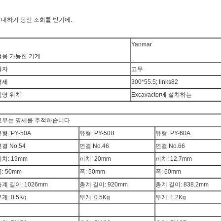
대하기 당신 조회를 받기에.
Yanmar
적용 가능한 기계
물자
고무
명세
300*55.5; links82
임명 위치
Excavactor에 설치하는
고무는 명세를 추적하습니다
형: PY-50A
유형: PY-50B
유형: PY-60A
결 No.54
연결 No.46
연결 No.66
치: 19mm
피치: 20mm
피치: 12.7mm
: 50mm
폭: 50mm
폭: 60mm
총계 길이: 1026mm
총계 길이: 920mm
총계 길이: 838.2mm
게: 0.5Kg
무게: 0.5Kg
무게: 1.2Kg