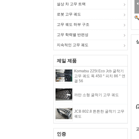
설상 차 고무 트랙
로봇 고무 궤도
고무 궤도 하부 구조
고무 학력별 반편성
지속적인 고무 궤도
제일 제품
Komatsu 225t Eco Jcb 굴착기
고무 궤도 폭 450 * 피치 86 * 연
결 56
까만 소형 굴착기 고무 궤도
(
JCB 802.8 튼튼한 굴착기 고무
궤도
고
인증