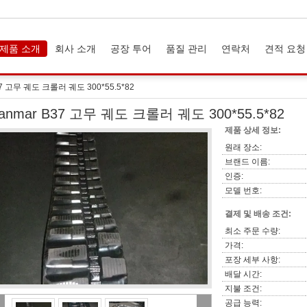
제품 소개
회사 소개
공장 투어
품질 관리
연락처
견적 요청
37 고무 궤도 크롤러 궤도 300*55.5*82
anmar B37 고무 궤도 크롤러 궤도 300*55.5*82
제품 상세 정보:
원래 장소:
브랜드 이름:
인증:
모델 번호:
결제 및 배송 조건:
최소 주문 수량:
가격:
포장 세부 사항:
배달 시간:
지불 조건:
공급 능력: