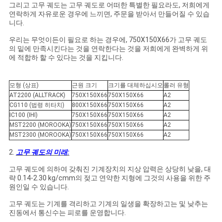
NEWS
그리고 고무 궤도는 고무 궤도로 어떠한 특별한 필요라도, 저희에게
연락하게 자유로운 경우에 느끼면, 주문을 받아서 만들어질 수 있습
니다.
사
우리는 무엇이든이 필요로 하는 경우에, 750X150X66가 고무 궤도
의 밑에 만족시킨다는 것을 연락한다는 것을 저희에게 완벽하게 위
이
에 적합하 할 수 있다는 것을 지킵니다.
트
모형 (상표)
근원 크기
크기를 대체하십시오
롤러 유형
맵
AT2200 (ALLTRACK)
750X150X66
750X150X66
A2
CG110 (법령 히타치)
800X150X66
750X150X66
A2
IC100 (IHI)
750X150X66
750X150X66
A2
MST2200 (MOROOKA)
750X150X66
750X150X66
A2
PRIVACY
MST2300 (MOROOKA)
750X150X66
750X150X66
A2
POLICY
2.
고무 궤도의 미래:
고무 궤도에 의하여 갖춰진 기계장치의 지상 압력은 상당히 낮을, 대
략 0.14-2.30 kg/cmm의 젖고 연약한 지형에 그것의 사용을 위한 주
원인일 수 있습니다.
고무 궤도는 기계를 격리하고 기계의 일생을 확장하고는 및 낮추는
진동에서 통신수는 피로를 운영합니다.