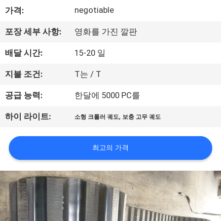
negotiable
가격:
공
장
포장 세부 사항:
영화를 가진 깔판
견
배달 시간:
15-20 일
학
지불 조건:
T는 / T
공급 능력:
한달에 5000 PC를
품
,
하이 라이트:
소형 크롤러 궤도
보충 고무 궤도
질
관
최고의 가격
리
문