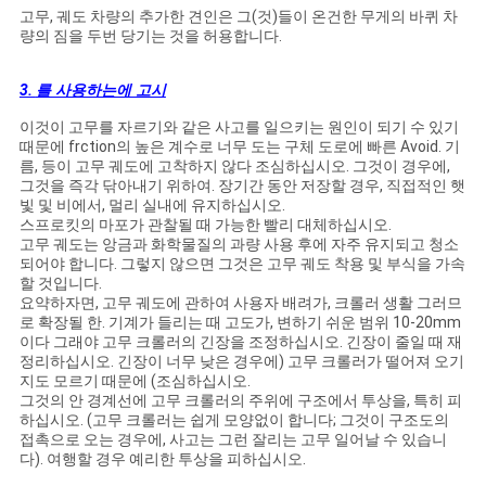
고무, 궤도 차량의 추가한 견인은 그(것)들이 온건한 무게의 바퀴 차
량의 짐을 두번 당기는 것을 허용합니다.
3.
를 사용하는에 고시
이것이 고무를 자르기와 같은 사고를 일으키는 원인이 되기 수 있기
때문에 frction의 높은 계수로 너무 도는 구체 도로에 빠른 Avoid. 기
름, 등이 고무 궤도에 고착하지 않다 조심하십시오. 그것이 경우에,
그것을 즉각 닦아내기 위하여. 장기간 동안 저장할 경우, 직접적인 햇
빛 및 비에서, 멀리 실내에 유지하십시오.
스프로킷의 마포가 관찰될 때 가능한 빨리 대체하십시오.
고무 궤도는 앙금과 화학물질의 과량 사용 후에 자주 유지되고 청소
되어야 합니다. 그렇지 않으면 그것은 고무 궤도 착용 및 부식을 가속
할 것입니다.
요약하자면, 고무 궤도에 관하여 사용자 배려가, 크롤러 생활 그러므
로 확장될 한. 기계가 들리는 때 고도가, 변하기 쉬운 범위 10-20mm
이다 그래야 고무 크롤러의 긴장을 조정하십시오. 긴장이 줄일 때 재
정리하십시오. 긴장이 너무 낮은 경우에) 고무 크롤러가 떨어져 오기
지도 모르기 때문에 (조심하십시오.
그것의 안 경계선에 고무 크롤러의 주위에 구조에서 투상을, 특히 피
하십시오. (고무 크롤러는 쉽게 모양없이 합니다; 그것이 구조도의
접촉으로 오는 경우에, 사고는 그런 잘리는 고무 일어날 수 있습니
다). 여행할 경우 예리한 투상을 피하십시오.