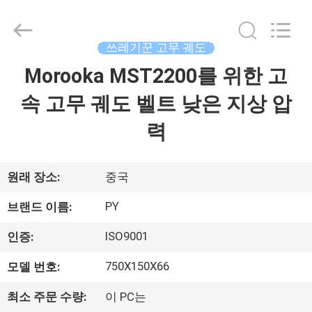
2018
-
2026
Shanghai
Puyi
쓰레기꾼 고무 궤도
Industrial
Co.,
Morooka MST2200를 위한 고
집
Ltd..
All
Rights
속 고무 궤도 벨트 낮은 지상 압
Reserved.
제
력
품
원래 장소:
중국
회
PY
브랜드 이름:
사
ISO9001
인증:
소
750X150X66
모델 번호:
개
최소 주문 수량:
이 PC는