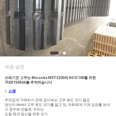
의
하
기
조
회
를
제품 설명
요
쓰레기꾼 고무는 Morooka MST2200와 IHI IC100를 위한
청
750X150X66를 추적하습니다
하
1.
신청
다
주의깊게 구매하기 전에 검사되는 고무 궤도 크기 필요.
당신이 donot 고무 궤도 크기를 알고 있, 저희에게 기계 상표를 보내
고 경우에 만들면, 우리는
도움 체크 당신을 위한 크기.