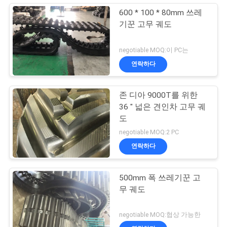
600 * 100 * 80mm 쓰레
기꾼 고무 궤도
negotiable MOQ:이 PC는
연락하다
존 디아 9000T를 위한
36 " 넓은 견인차 고무 궤
도
negotiable MOQ:2 PC
연락하다
500mm 폭 쓰레기꾼 고
무 궤도
negotiable MOQ:협상 가능한