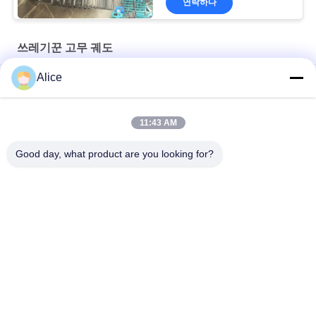
연락하다
쓰레기꾼 고무 궤도
Alice
800x150x68 LD1000 덤퍼 고무 트랙 건설 기계 부품
600*125*62 OEM Cralwer 덤퍼 RT800 덤퍼 고무 트랙
11:43 AM
700x125x78 OEM 더 적은 토지 손상 큰 덤퍼 LD700 고무 트랙
Good day, what product are you looking for?
모든
굴착기 고무 궤도
농업 고무 궤도
궤도 장전기 고무 궤
쓰레기꾼 고무 궤도
도
고무 궤도 패드에 놀
굴착기 고무 패드