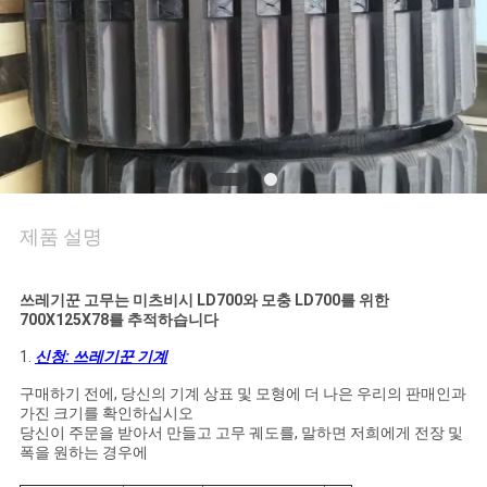
의
하
기
조
회
제품 설명
를
요
쓰레기꾼 고무는 미츠비시 LD700와 모충 LD700를 위한
700X125X78를 추적하습니다
청
1.
신청: 쓰레기꾼 기계
하
구매하기 전에, 당신의 기계 상표 및 모형에 더 나은 우리의 판매인과
가진 크기를 확인하십시오
다
당신이 주문을 받아서 만들고 고무 궤도를, 말하면 저희에게 전장 및
폭을 원하는 경우에