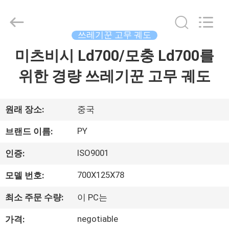
2018
-
2026
Shanghai
Puyi
쓰레기꾼 고무 궤도
Industrial
Co.,
미츠비시 Ld700/모충 Ld700를
집
Ltd..
All
Rights
위한 경량 쓰레기꾼 고무 궤도
Reserved.
제
품
원래 장소:
중국
PY
브랜드 이름:
회
ISO9001
인증:
사
700X125X78
모델 번호:
소
최소 주문 수량:
이 PC는
개
negotiable
가격: