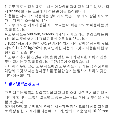
1. 고무 궤도는 강철 궤도 보다는 연약한 배경에 강철 궤도 및 보다 적
게 rutting 보다는 도로에 더 적은 손상을 초래합니다.
2. 충혈된 지역에서 작동하는 장비에 이득은, 고무 궤도 강철 궤도 보
다는 더 적은 소음을 냅니다.
3. 고무 궤도는 기계가 강철 궤도 보다는 더 빠른 속도로 이동하는 것
을 허용합니다.
4. 고무 궤도는 vibraion, extedin 기계의 서비스 기간 및 감소하는 통
신수의 피로에서 기계 그리고 통신수를 격리했습니다.
5. rubbr 궤도에 의하여 갖춰진 기계장치의 지상 압력은 상당히 낮을,
대략 0.14-2.30 kg/m2의 젖고 연약한 지형에 그것의 사용을 위한 주
원인일 수 있습니다.
6. 고무의 추가한 견인은 차량을 동일한 무게의 선회한 차량의 짐을
두번 당기는 것을 허용합니다 그(것)들이 추적했습니다.
7. 바퀴의 두번 그것, 고무 궤도에인 고무 궤도의 당기는 성과 선회한
차량의 그것 보다는 경자동차를 동일한 당기는 일하기 위하여 갖춥
니다 허용합니다.
3.
를 사용하는에 고시
고무 궤도는 앙금과 화학물질의 과량 사용 후에 자주 유지되고 청소
되어야 합니다. 그렇지 않으면 그것은 고무 궤도 착용 및 부식을 가속
할 것입니다.
요약하자면, 고무 궤도에 관하여 사용자 배려가, 크롤러 생활 그러므
로 확장될 한. 기계가 들리는 때 고도가, 변하기 쉬운 범위 10-20mm