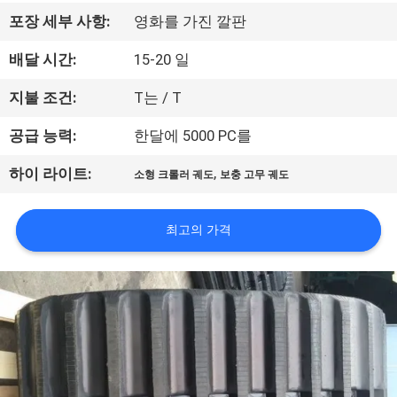
공
포장 세부 사항:
영화를 가진 깔판
장
배달 시간:
15-20 일
견
지불 조건:
T는 / T
학
공급 능력:
한달에 5000 PC를
,
하이 라이트:
소형 크롤러 궤도
보충 고무 궤도
품
질
최고의 가격
관
리
문