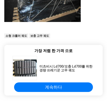
소형 크롤러 궤도
보충 고무 궤도
가장 저렴 한 가격 으로
미츠비시 Ld700/모충 Ld700를 위한
경량 쓰레기꾼 고무 궤도
계속하다