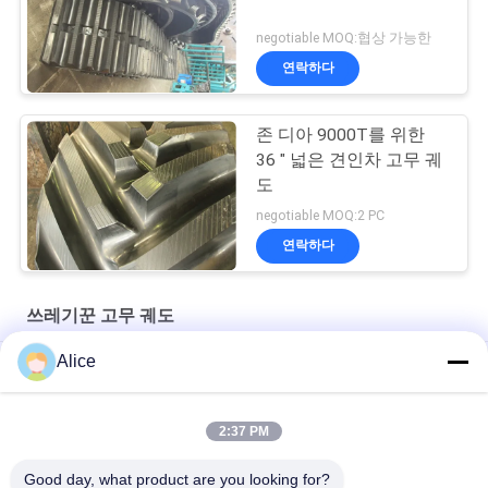
negotiable MOQ:협상 가능한
연락하다
존 디아 9000T를 위한
36 " 넓은 견인차 고무 궤
도
negotiable MOQ:2 PC
연락하다
쓰레기꾼 고무 궤도
Alice
800x150x68 LD1000 덤퍼 고무 트랙 건설 기계 부품
600*125*62 OEM Cralwer 덤퍼 RT800 덤퍼 고무 트랙
2:37 PM
700x125x78 OEM 더 적은 토지 손상 큰 덤퍼 LD700 고무 트랙
Good day, what product are you looking for?