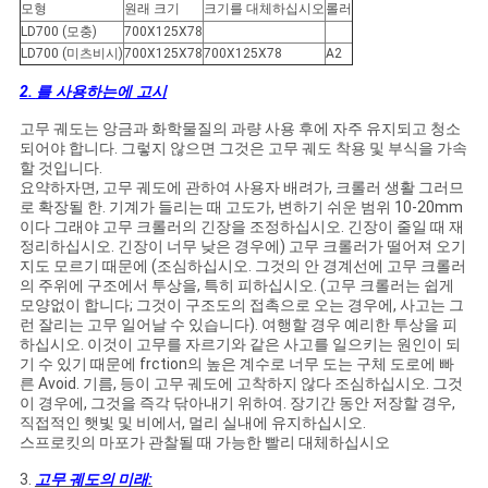
NEWS
모형
원래 크기
크기를 대체하십시오
롤러
LD700 (모충)
700X125X78
LD700 (미츠비시)
700X125X78
700X125X78
A2
사
2.
를 사용하는에 고시
이
고무 궤도는 앙금과 화학물질의 과량 사용 후에 자주 유지되고 청소
되어야 합니다. 그렇지 않으면 그것은 고무 궤도 착용 및 부식을 가속
트
할 것입니다.
요약하자면, 고무 궤도에 관하여 사용자 배려가, 크롤러 생활 그러므
맵
로 확장될 한. 기계가 들리는 때 고도가, 변하기 쉬운 범위 10-20mm
이다 그래야 고무 크롤러의 긴장을 조정하십시오. 긴장이 줄일 때 재
정리하십시오. 긴장이 너무 낮은 경우에) 고무 크롤러가 떨어져 오기
지도 모르기 때문에 (조심하십시오. 그것의 안 경계선에 고무 크롤러
PRIVACY
의 주위에 구조에서 투상을, 특히 피하십시오. (고무 크롤러는 쉽게
모양없이 합니다; 그것이 구조도의 접촉으로 오는 경우에, 사고는 그
POLICY
런 잘리는 고무 일어날 수 있습니다). 여행할 경우 예리한 투상을 피
하십시오. 이것이 고무를 자르기와 같은 사고를 일으키는 원인이 되
기 수 있기 때문에 frction의 높은 계수로 너무 도는 구체 도로에 빠
른 Avoid. 기름, 등이 고무 궤도에 고착하지 않다 조심하십시오. 그것
이 경우에, 그것을 즉각 닦아내기 위하여. 장기간 동안 저장할 경우,
직접적인 햇빛 및 비에서, 멀리 실내에 유지하십시오.
스프로킷의 마포가 관찰될 때 가능한 빨리 대체하십시오
3.
고무 궤도의 미래: